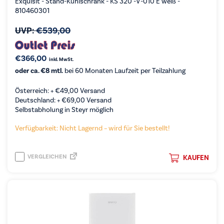
Exquisit - Stand-Kühlschrank - KS 320 -V-010 E weiß -
810460301
UVP:
€
539,00
€
366,00
inkl. MwSt.
oder ca. €8 mtl.
bei 60 Monaten Laufzeit per Teilzahlung
Österreich: +
€
49,00
Versand
Deutschland: +
€
69,00
Versand
Selbstabholung in Steyr möglich
Verfügbarkeit: Nicht Lagernd – wird für Sie bestellt!
VERGLEICHEN
KAUFEN