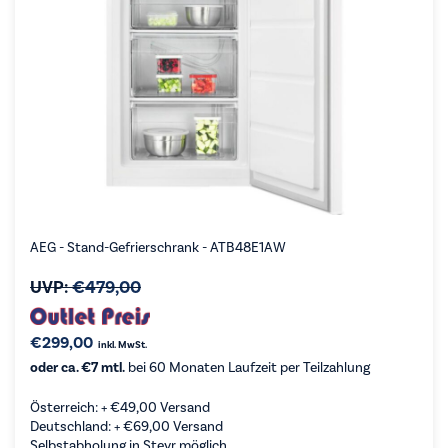
AEG - Stand-Gefrierschrank - ATB48E1AW
UVP:
€
479,00
€
299,00
inkl. MwSt.
oder ca. €7 mtl.
bei 60 Monaten Laufzeit per Teilzahlung
Österreich: +
€
49,00
Versand
Deutschland: +
€
69,00
Versand
Selbstabholung in Steyr möglich