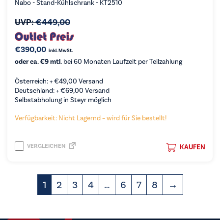
Nabo - Stand-Kühlschrank - KT2510
UVP:
€
449,00
€
390,00
inkl. MwSt.
oder ca. €9 mtl.
bei 60 Monaten Laufzeit per Teilzahlung
Österreich: +
€
49,00
Versand
Deutschland: +
€
69,00
Versand
Selbstabholung in Steyr möglich
Verfügbarkeit: Nicht Lagernd – wird für Sie bestellt!
VERGLEICHEN
KAUFEN
1
2
3
4
…
6
7
8
→