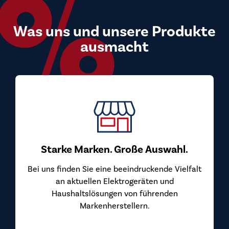
Was uns und unsere Produkte
ausmacht
Top Preis-Le
Bei uns kaufen Sie 
überzeugen. Wir be
von den Herstellern
arken. Große Auswahl.
S
Sie eine beeindruckende Vielfalt
ellen Elektrogeräten und
slösungen von führenden
arkenherstellern.