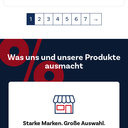
1
2
3
4
5
6
7
→
Was uns und unsere Produkte
ausmacht
Top Preis-Leistungs-Verhältnis
Bei uns kaufen Sie Markengeräte zu Preisen, die
überzeugen. Wir beziehen unsere Geräte direkt
von den Herstellern und geben diesen Vorteil an
Sie weiter.