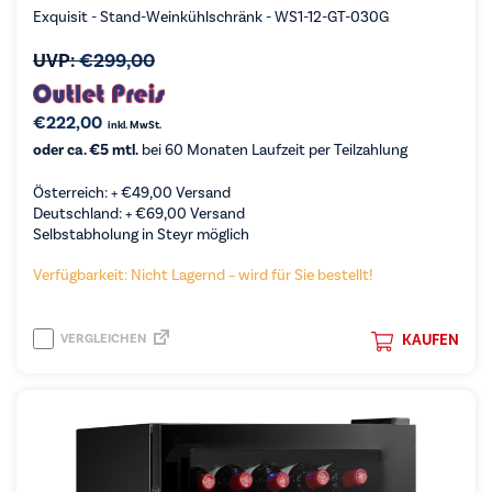
Exquisit - Stand-Weinkühlschränk - WS1-12-GT-030G
UVP:
€
299,00
€
222,00
inkl. MwSt.
oder ca. €5 mtl.
bei 60 Monaten Laufzeit per Teilzahlung
Österreich: +
€
49,00
Versand
Deutschland: +
€
69,00
Versand
Selbstabholung in Steyr möglich
Verfügbarkeit: Nicht Lagernd – wird für Sie bestellt!
VERGLEICHEN
KAUFEN