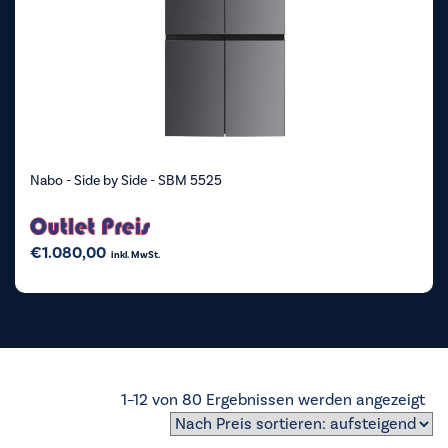
Nabo - Side by Side - SBM 5525
€
1.080,00
inkl. MwSt.
Na
1–12 von 80 Ergebnissen werden angezeigt
Pre
sor