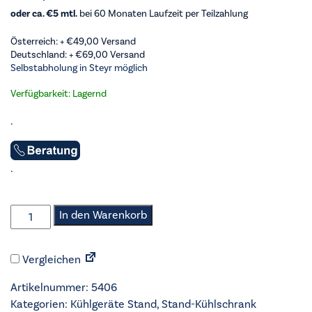
oder ca. €5 mtl.
bei 60 Monaten Laufzeit per Teilzahlung
Österreich: +
€
49,00
Versand
Deutschland: +
€
69,00
Versand
Selbstabholung in Steyr möglich
Verfügbarkeit: Lagernd
.
.
Nabo
In den Warenkorb
-
Stand-
Vergleichen
Kühlschrank
-
Artikelnummer:
5406
KT1100
Kategorien:
Kühlgeräte Stand
,
Stand-Kühlschrank