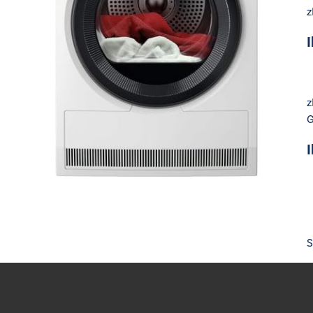
z
I
z
G
S