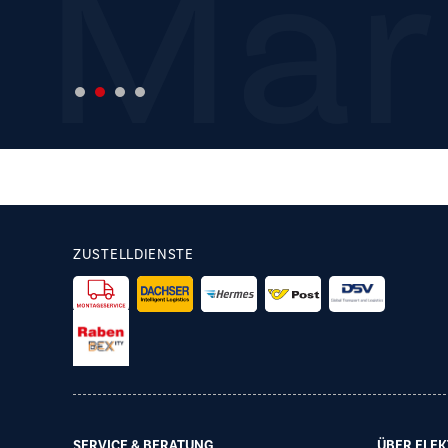
Aus
Mar
Ber
Prei
ZUSTELLDIENSTE
SERVICE & BERATUNG
ÜBER ELEK