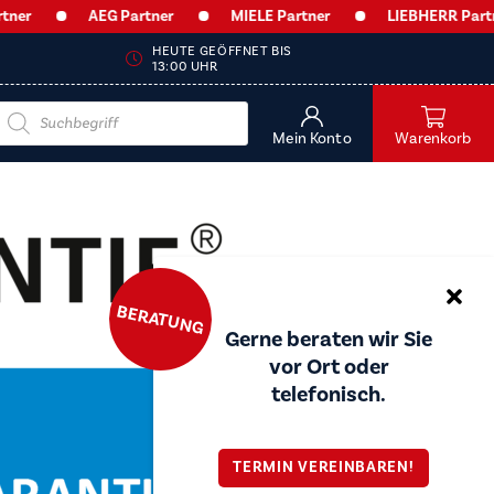
AEG Partner
MIELE Partner
LIEBHERR Partner
HEUTE GEÖFFNET BIS
13:00 UHR
Products
search
Mein Konto
Warenkorb
BERATUNG
Gerne beraten wir Sie
vor Ort oder
telefonisch.
TERMIN VEREINBAREN!