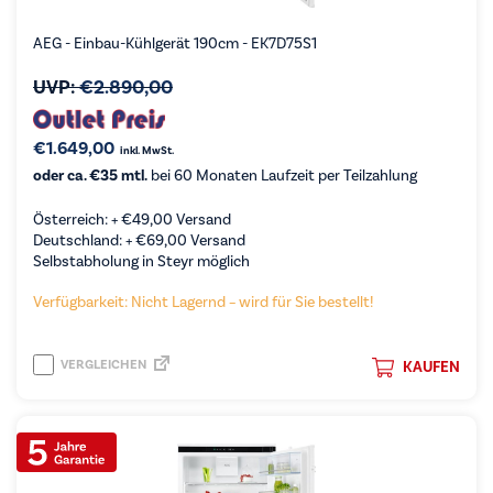
AEG - Einbau-Kühlgerät 190cm - EK7D75S1
UVP:
€
2.890,00
€
1.649,00
inkl. MwSt.
oder ca. €35 mtl.
bei 60 Monaten Laufzeit per Teilzahlung
Österreich: +
€
49,00
Versand
Deutschland: +
€
69,00
Versand
Selbstabholung in Steyr möglich
Verfügbarkeit: Nicht Lagernd – wird für Sie bestellt!
VERGLEICHEN
KAUFEN