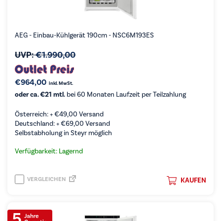
AEG - Einbau-Kühlgerät 190cm - NSC6M193ES
UVP:
€
1.990,00
€
964,00
inkl. MwSt.
oder ca. €21 mtl.
bei 60 Monaten Laufzeit per Teilzahlung
Österreich: +
€
49,00
Versand
Deutschland: +
€
69,00
Versand
Selbstabholung in Steyr möglich
Verfügbarkeit: Lagernd
VERGLEICHEN
KAUFEN