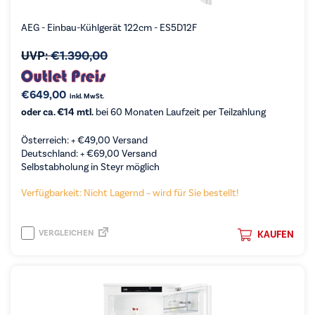
AEG - Einbau-Kühlgerät 122cm - ES5D12F
UVP:
€
1.390,00
€
649,00
inkl. MwSt.
oder ca. €14 mtl.
bei 60 Monaten Laufzeit per Teilzahlung
Österreich: +
€
49,00
Versand
Deutschland: +
€
69,00
Versand
Selbstabholung in Steyr möglich
Verfügbarkeit: Nicht Lagernd – wird für Sie bestellt!
VERGLEICHEN
KAUFEN