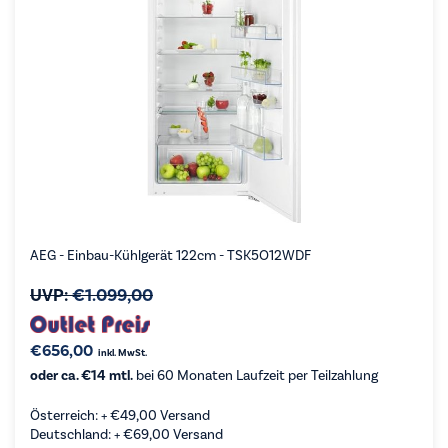
AEG - Einbau-Kühlgerät 122cm - TSK5O12WDF
UVP:
€
1.099,00
€
656,00
inkl. MwSt.
oder ca. €14 mtl.
bei 60 Monaten Laufzeit per Teilzahlung
Österreich: +
€
49,00
Versand
Deutschland: +
€
69,00
Versand