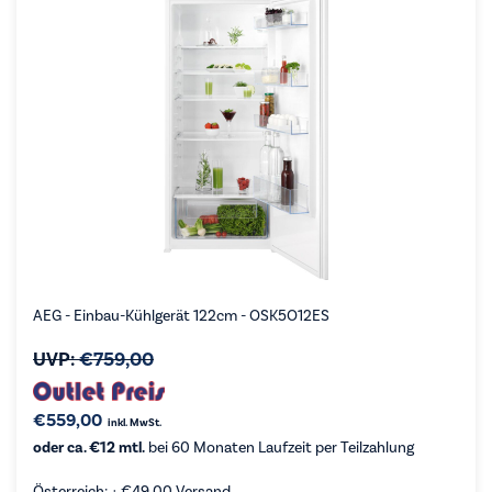
AEG - Einbau-Kühlgerät 122cm - OSK5O12ES
UVP:
€
759,00
€
559,00
inkl. MwSt.
oder ca. €12 mtl.
bei 60 Monaten Laufzeit per Teilzahlung
Österreich: +
€
49,00
Versand