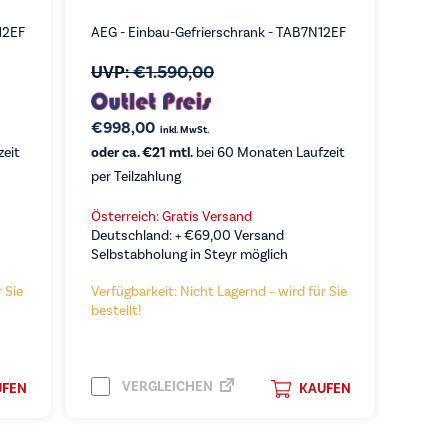
12EF
AEG - Einbau-Gefrierschrank - TAB7N12EF
UVP:
€
1.590,00
€
998,00
inkl. MwSt.
zeit
oder ca. €21 mtl.
bei 60 Monaten Laufzeit
per Teilzahlung
Österreich: Gratis Versand
Deutschland: +
€
69,00
Versand
Selbstabholung in Steyr möglich
 Sie
Verfügbarkeit: Nicht Lagernd – wird für Sie
bestellt!
VERGLEICHEN
UFEN
KAUFEN