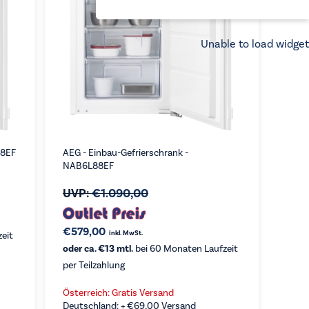
Unable to load widget
88EF
AEG - Einbau-Gefrierschrank -
NAB6L88EF
UVP:
€
1.090,00
€
579,00
inkl. MwSt.
eit
oder ca. €13 mtl.
bei 60 Monaten Laufzeit
per Teilzahlung
Österreich: Gratis Versand
Deutschland: +
€
69,00
Versand