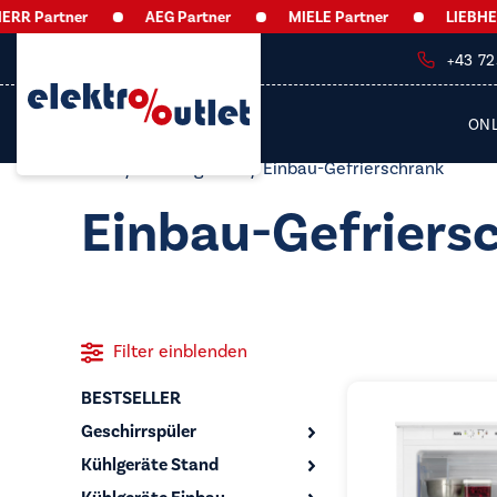
Partner
AEG Partner
MIELE Partner
LIEBHERR P
+43 7
ON
Start
/
Gefriergeräte
/ Einbau-Gefrierschrank
Einbau-Gefriers
Filter einblenden
BESTSELLER
Geschirrspüler
Kühlgeräte Stand