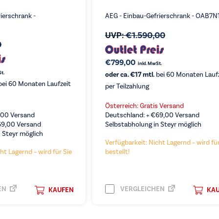
ierschrank -
AEG - Einbau-Gefrierschrank - OAB7N
UVP:
€
1.590,00
0
€
799,00
inkl. MwSt.
St.
oder ca. €17 mtl.
bei 60 Monaten Lauf
ei 60 Monaten Laufzeit
per Teilzahlung
Österreich: Gratis Versand
,00
Versand
Deutschland: +
€
69,00
Versand
69,00
Versand
Selbstabholung in Steyr möglich
 Steyr möglich
Verfügbarkeit: Nicht Lagernd – wird für
ht Lagernd – wird für Sie
bestellt!
EN
VERGLEICHEN
KAUFEN
KA