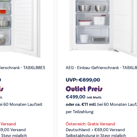
rierschrank - TAB6L88ES
AEG - Einbau-Gefrierschrank - TAB6L
0
UVP:
€
899,00
€
499,00
t.
inkl. MwSt.
ei 60 Monaten Laufzeit
oder ca. €11 mtl.
bei 60 Monaten Laufz
per Teilzahlung
s Versand
Österreich: Gratis Versand
69,00
Versand
Deutschland: +
€
69,00
Versand
 Steyr möglich
Selbstabholung in Steyr möglich