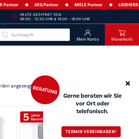
rtner
AEG Partner
MIELE Partner
LIEBHERR Part
HEUTE GEÖFFNET VON
09:00 – 12:30 UHR & 14:00 – 18:00 UHR
Products
search
Mein Konto
Warenkorb
Nach
rden angezeigt
BERATUNG
Preis
Gerne beraten wir Sie
sortiert:
vor Ort oder
aufsteigend
telefonisch.
TERMIN VEREINBAREN!