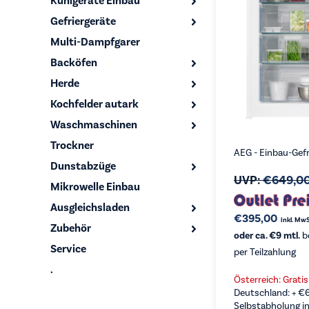
Kühlgeräte Einbau
Gefriergeräte
Multi-Dampfgarer
Backöfen
Herde
Kochfelder autark
Waschmaschinen
Trockner
AEG - Einbau-Gef
Dunstabzüge
UVP:
€
649,0
Mikrowelle Einbau
Ausgleichsladen
€
395,00
inkl. MwS
Zubehör
oder ca. €9 mtl.
b
Service
per Teilzahlung
.
Österreich: Grati
Deutschland: +
€
Selbstabholung in