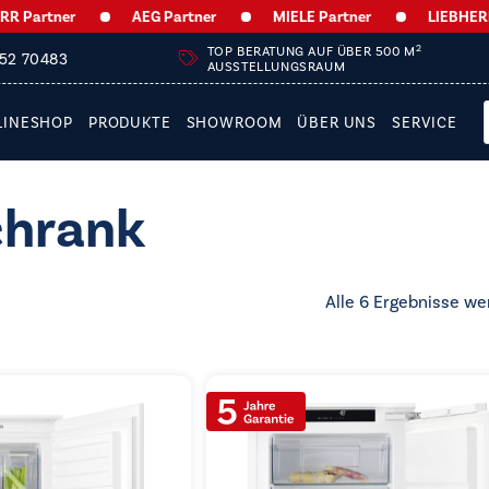
artner
AEG Partner
MIELE Partner
LIEBHERR Pa
2
TOP BERATUNG AUF ÜBER 500 M
252 70483
AUSSTELLUNGSRAUM
LINESHOP
PRODUKTE
SHOWROOM
ÜBER UNS
SERVICE
chrank
Alle 6 Ergebnisse we