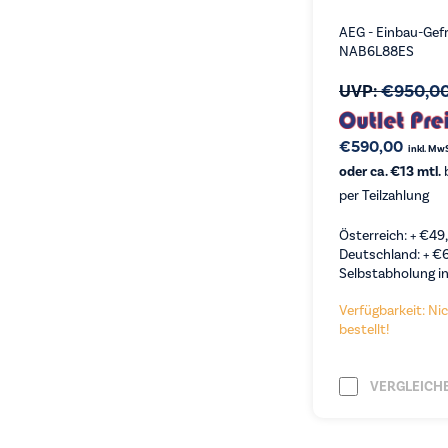
AEG - Einbau-Gefr
NAB6L88ES
UVP:
€
950,0
€
590,00
inkl. Mw
oder ca. €13 mtl.
b
per Teilzahlung
Österreich: +
€
49
Deutschland: +
€
Selbstabholung in
Verfügbarkeit: Nic
bestellt!
VERGLEICH