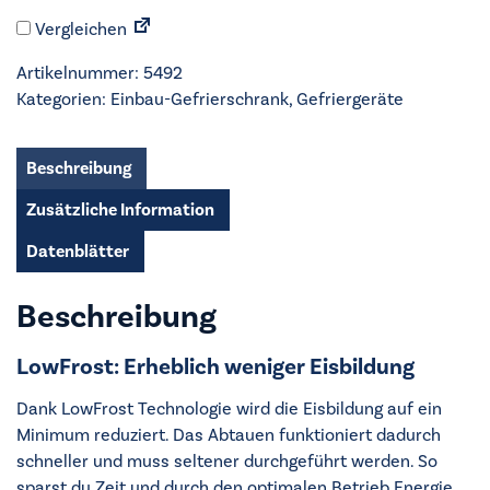
Einbau-
Vergleichen
Gefrierschrank
-
Artikelnummer:
5492
TAB6L88ES
Kategorien:
Einbau-Gefrierschrank
,
Gefriergeräte
Menge
Beschreibung
Zusätzliche Information
Datenblätter
Beschreibung
LowFrost: Erheblich weniger Eisbildung
Dank LowFrost Technologie wird die Eisbildung auf ein
Minimum reduziert. Das Abtauen funktioniert dadurch
schneller und muss seltener durchgeführt werden. So
sparst du Zeit und durch den optimalen Betrieb Energie.