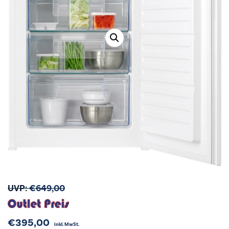
UVP:
€
649,00
€
395,00
inkl. MwSt.