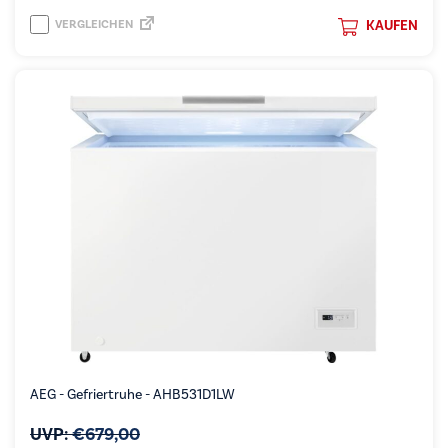
VERGLEICHEN
KAUFEN
AEG - Gefriertruhe - AHB531D1LW
UVP:
€
679,00