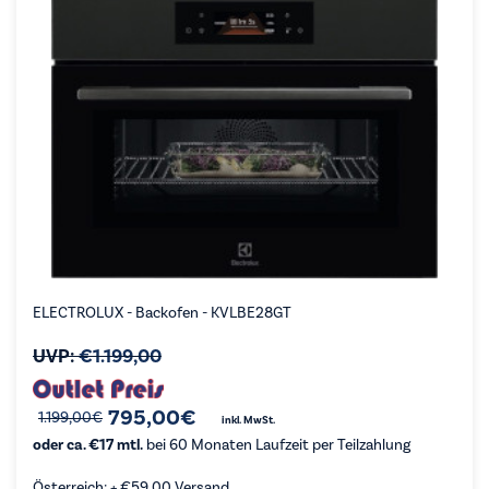
ELECTROLUX - Backofen - KVLBE28GT
UVP:
€
1.199,00
Ursprünglicher
Aktueller
795,00
€
1.199,00
€
inkl. MwSt.
Preis
Preis
oder ca. €17 mtl.
bei 60 Monaten Laufzeit per Teilzahlung
war:
ist:
€1.199,00
€795,00.
Österreich: +
€
59,00
Versand