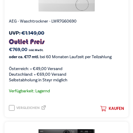
AEG - Waschtrockner - LWR7G60690
UVP:
€
1.149,00
€
769,00
inkl. MwSt.
oder ca. €17 mtl.
bei 60 Monaten Laufzeit per Teilzahlung
Österreich: +
€
49,00
Versand
Deutschland: +
€
69,00
Versand
Selbstabholung in Steyr möglich
Verfügbarkeit: Lagernd
VERGLEICHEN
KAUFEN