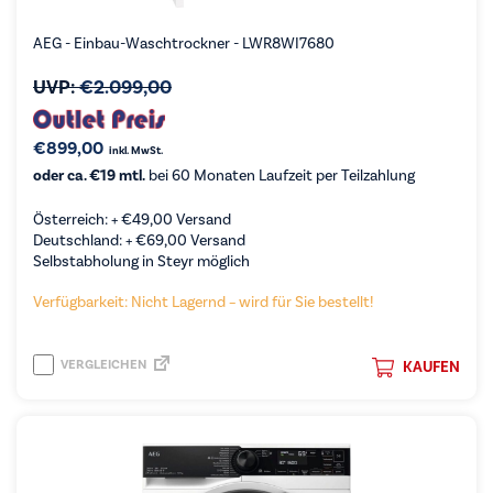
AEG - Einbau-Waschtrockner - LWR8WI7680
UVP:
€
2.099,00
€
899,00
inkl. MwSt.
oder ca. €19 mtl.
bei 60 Monaten Laufzeit per Teilzahlung
Österreich: +
€
49,00
Versand
Deutschland: +
€
69,00
Versand
Selbstabholung in Steyr möglich
Verfügbarkeit: Nicht Lagernd – wird für Sie bestellt!
VERGLEICHEN
KAUFEN