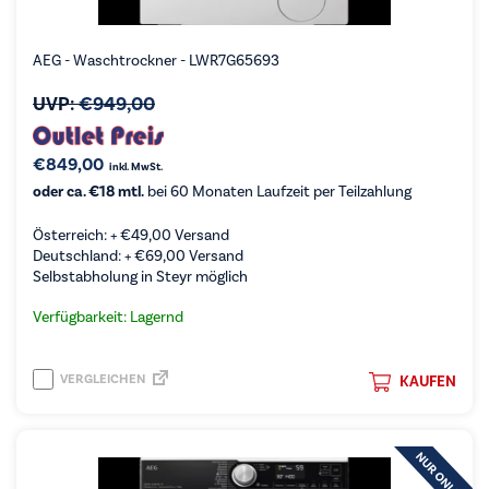
AEG - Waschtrockner - LWR7G65693
UVP:
€
949,00
€
849,00
inkl. MwSt.
oder ca. €18 mtl.
bei 60 Monaten Laufzeit per Teilzahlung
Österreich: +
€
49,00
Versand
Deutschland: +
€
69,00
Versand
Selbstabholung in Steyr möglich
Verfügbarkeit: Lagernd
VERGLEICHEN
KAUFEN