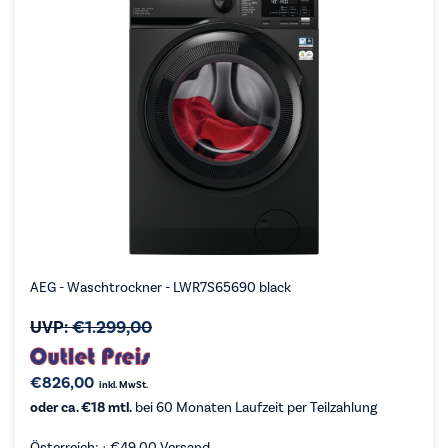
AEG - Waschtrockner - LWR7S65690 black
UVP:
€
1.299,00
€
826,00
inkl. MwSt.
oder ca. €18 mtl.
bei 60 Monaten Laufzeit per Teilzahlung
Österreich: +
€
49,00
Versand