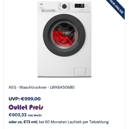
AEG - Waschtrockner - LWK6A50680
UVP:
€
999,00
€
603,33
inkl. MwSt.
oder ca. €13 mtl.
bei 60 Monaten Laufzeit per Teilzahlung