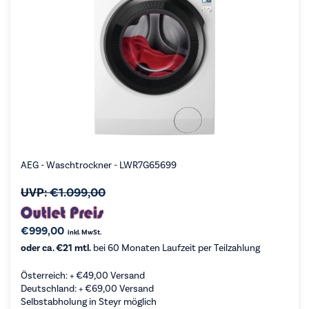
AEG - Waschtrockner - LWR7G65699
UVP:
€
1.099,00
€
999,00
inkl. MwSt.
oder ca. €21 mtl.
bei 60 Monaten Laufzeit per Teilzahlung
Österreich: +
€
49,00
Versand
Deutschland: +
€
69,00
Versand
Selbstabholung in Steyr möglich