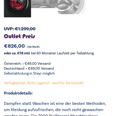
UVP:
€
1.299,00
€
826,00
inkl. MwSt.
oder ca. €18 mtl.
bei 60 Monaten Laufzeit per Teilzahlung
Österreich: +
€
49,00
Versand
Deutschland: +
€
69,00
Versand
Selbstabholung in Steyr möglich
Verfügbarkeit: Nicht Lagernd – wird für Sie bestellt!
Produktdetails:
Dampfen statt Waschen ist eine der besten Methoden,
um Kleidung aufzufrischen, die noch nicht gewaschen
werden muss. Die 7000 ProSteam® Waschtrockner