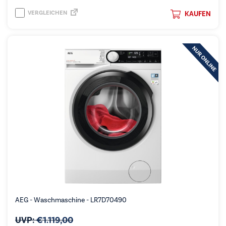
VERGLEICHEN
KAUFEN
AEG - Waschmaschine - LR7D70490
UVP:
€
1.119,00