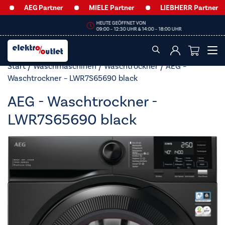
AEG Partner
MIELE Partner
LIEBHERR Partner
HEUTE GEÖFFNET VON
09:00 – 12:30 UHR & 14:00 – 18:00 UHR
Start
/
Waschmaschinen
/
Waschtrockner
/ AEG –
Waschtrockner – LWR7S65690 black
AEG - Waschtrockner -
LWR7S65690 black