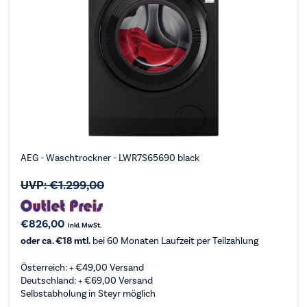
AEG - Waschtrockner - LWR7S65690 black
UVP:
€
1.299,00
€
826,00
inkl. MwSt.
oder ca. €18 mtl.
bei 60 Monaten Laufzeit per Teilzahlung
Österreich: +
€
49,00
Versand
Deutschland: +
€
69,00
Versand
Selbstabholung in Steyr möglich