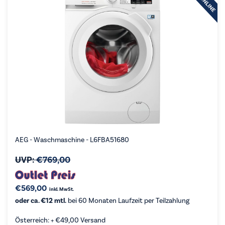
AEG - Waschmaschine - L6FBA51680
UVP:
€
769,00
€
569,00
inkl. MwSt.
oder ca. €12 mtl.
bei 60 Monaten Laufzeit per Teilzahlung
Österreich: +
€
49,00
Versand