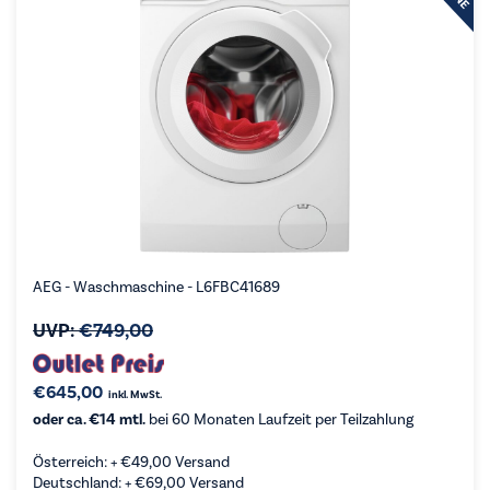
AEG - Waschmaschine - L6FBC41689
UVP:
€
749,00
€
645,00
inkl. MwSt.
oder ca. €14 mtl.
bei 60 Monaten Laufzeit per Teilzahlung
Österreich: +
€
49,00
Versand
Deutschland: +
€
69,00
Versand