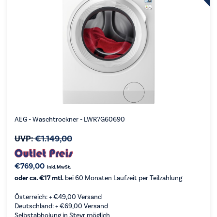
AEG - Waschtrockner - LWR7G60690
UVP:
€
1.149,00
€
769,00
inkl. MwSt.
oder ca. €17 mtl.
bei 60 Monaten Laufzeit per Teilzahlung
Österreich: +
€
49,00
Versand
Deutschland: +
€
69,00
Versand
Selbstabholung in Steyr möglich