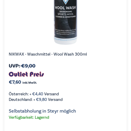
NIKWAX - Waschmittel - Wool Wash 300ml
UVP:
€
9,00
€
7,60
inkl. MwSt.
Österreich: +
€
4,40
Versand
Deutschland: +
€
9,80
Versand
Selbstabholung in Steyr möglich
Verfügbarkeit: Lagernd