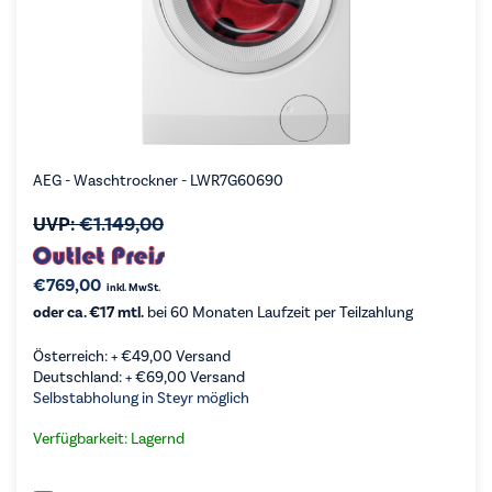
AEG - Waschtrockner - LWR7G60690
UVP:
€
1.149,00
€
769,00
inkl. MwSt.
oder ca. €17 mtl.
bei 60 Monaten Laufzeit per Teilzahlung
Österreich: +
€
49,00
Versand
Deutschland: +
€
69,00
Versand
Selbstabholung in Steyr möglich
Verfügbarkeit: Lagernd