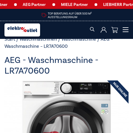
AEG Partner
MIELE Partner
LIEBHERR Partner
HEUTE GEÖFFNET VON
09:00 – 12:30 UHR & 14:00 – 18:00 UHR
Start
/
Waschmaschinen
/
Waschmaschine
/ AEG –
Waschmaschine – LR7A70600
AEG - Waschmaschine -
LR7A70600