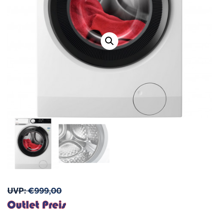
UVP:
€
999,00