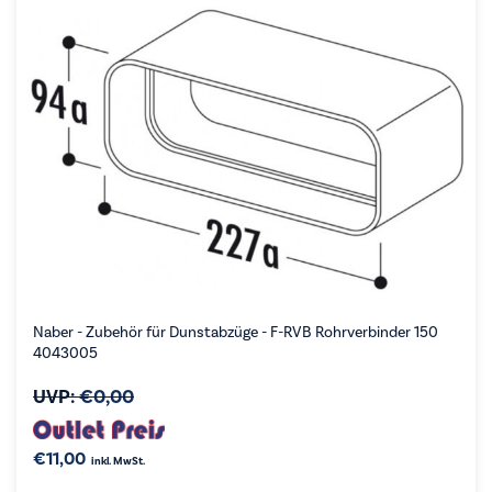
Naber - Zubehör für Dunstabzüge - F-RVB Rohrverbinder 150
4043005
UVP:
€
0,00
€
11,00
inkl. MwSt.