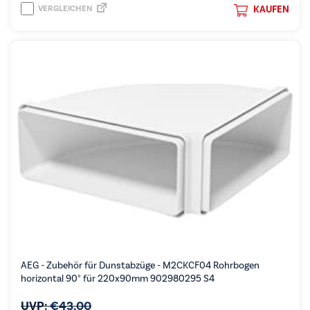
VERGLEICHEN
KAUFEN
AEG - Zubehör für Dunstabzüge - M2CKCF04 Rohrbogen
horizontal 90° für 220x90mm 902980295 S4
UVP:
€
43,00