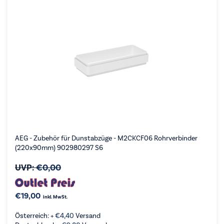
AEG - Zubehör für Dunstabzüge - M2CKCF06 Rohrverbinder
(220x90mm) 902980297 S6
UVP:
€
0,00
€
19,00
inkl. MwSt.
Österreich: +
€
4,40
Versand