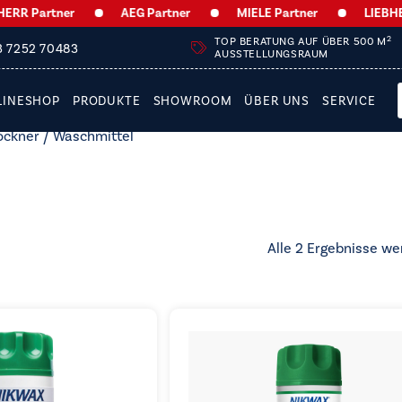
R Partner
AEG Partner
MIELE Partner
LIEBHERR
2
TOP BERATUNG AUF ÜBER 500 M
3 7252 70483
AUSSTELLUNGSRAUM
LINESHOP
PRODUKTE
SHOWROOM
ÜBER UNS
SERVICE
ockner
/ Waschmittel
Alle 2 Ergebnisse we