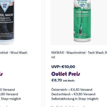
ittel - Wool Wash
NIKWAX - Waschmittel - Tech Wash 
ml
UVP:
€
10,00
€
8,70
inkl. MwSt.
40
Versand
Österreich: +
€
4,40
Versand
9,80
Versand
Deutschland: +
€
9,80
Versand
 Steyr möglich
Selbstabholung in Steyr möglich