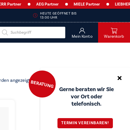
 Partner
AEG Partner
MIELE Partner
LIEBHERR 
HEUTE GEÖFFNET BIS
13:00 UHR
Products
search
Mein Konto
Warenkorb
Nach
rden angezeigt
BERATUNG
Preis
Gerne beraten wir Sie
sortiert:
vor Ort oder
aufsteigend
telefonisch.
TERMIN VEREINBAREN!