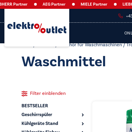
ERR Partner
AEG Partner
MIELE Partner
LIEBHER
+4
ON
Start
/
Zubehör
/
Zubehör für Waschmaschinen / Tr
Waschmittel
Filter einblenden
BESTSELLER
Geschirrspüler
Kühlgeräte Stand