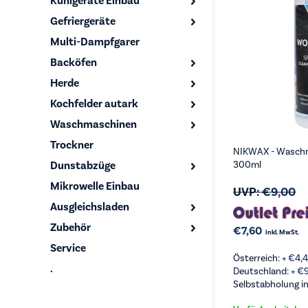
Kühlgeräte Einbau
Gefriergeräte
Multi-Dampfgarer
Backöfen
Herde
Kochfelder autark
Waschmaschinen
Trockner
NIKWAX - Waschm
Dunstabzüge
300ml
Mikrowelle Einbau
UVP:
€
9,00
Ausgleichsladen
Zubehör
€
7,60
inkl. MwSt.
Service
Österreich: +
€
4,
.
Deutschland: +
€
Selbstabholung in