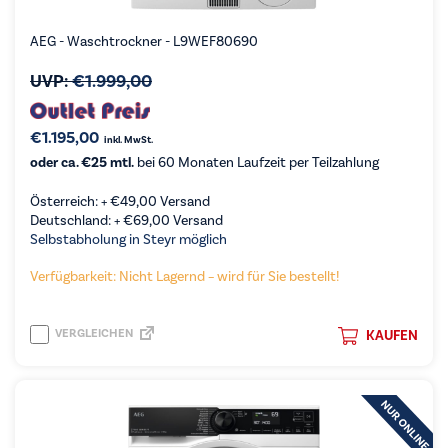
AEG - Waschtrockner - L9WEF80690
UVP:
€
1.999,00
€
1.195,00
inkl. MwSt.
oder ca. €25 mtl.
bei 60 Monaten Laufzeit per Teilzahlung
Österreich: +
€
49,00
Versand
Deutschland: +
€
69,00
Versand
Selbstabholung in Steyr möglich
Verfügbarkeit: Nicht Lagernd – wird für Sie bestellt!
VERGLEICHEN
KAUFEN