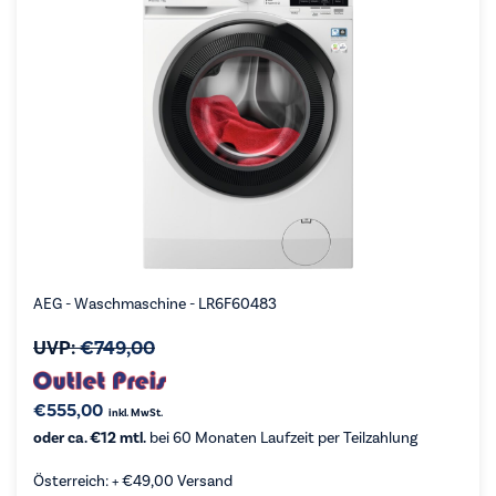
AEG - Waschmaschine - LR6F60483
UVP:
€
749,00
€
555,00
inkl. MwSt.
oder ca. €12 mtl.
bei 60 Monaten Laufzeit per Teilzahlung
Österreich: +
€
49,00
Versand