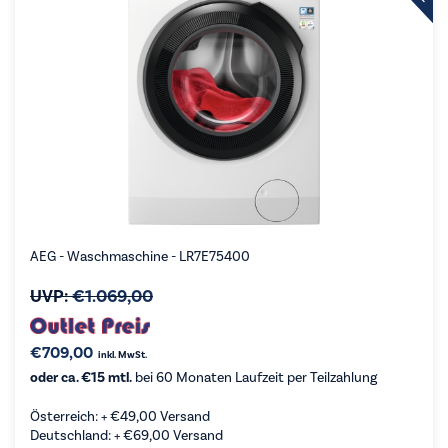
AEG - Waschmaschine - LR7E75400
UVP:
€
1.069,00
€
709,00
inkl. MwSt.
oder ca. €15 mtl.
bei 60 Monaten Laufzeit per Teilzahlung
Österreich: +
€
49,00
Versand
Deutschland: +
€
69,00
Versand