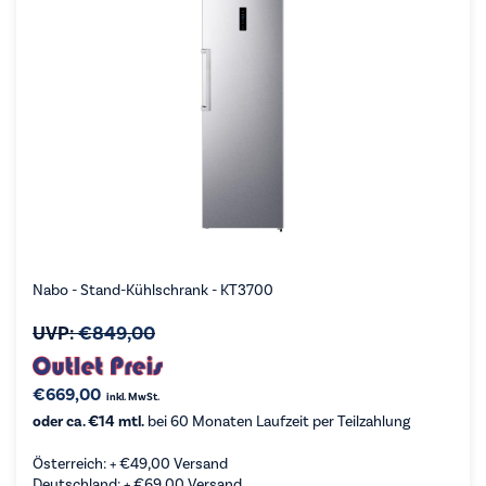
Nabo - Stand-Kühlschrank - KT3700
UVP:
€
849,00
€
669,00
inkl. MwSt.
oder ca. €14 mtl.
bei 60 Monaten Laufzeit per Teilzahlung
Österreich: +
€
49,00
Versand
Deutschland: +
€
69,00
Versand