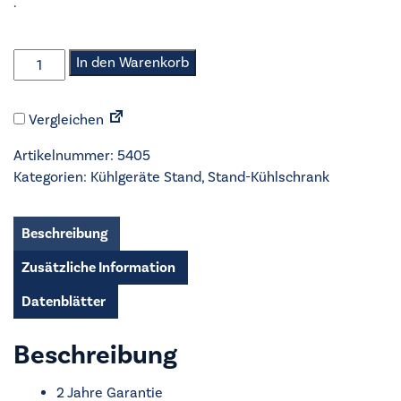
.
Nabo
In den Warenkorb
-
Stand-
Vergleichen
Kühlschrank
-
Artikelnummer:
5405
KT1408
Kategorien:
Kühlgeräte Stand
,
Stand-Kühlschrank
Menge
Beschreibung
Zusätzliche Information
Datenblätter
Beschreibung
2 Jahre Garantie