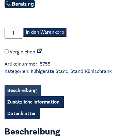
.
Nabo
In den Warenkorb
-
Stand-
Vergleichen
Kühlschrank
-
Artikelnummer:
5755
KT1409
Kategorien:
Kühlgeräte Stand
,
Stand-Kühlschrank
Menge
Beschreibung
Zusätzliche Information
Datenblätter
Beschreibung