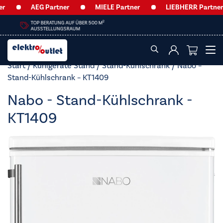
AEG Partner
MIELE Partner
LIEBHERR Partner
HEUTE GEÖFFNET VON
09:00 – 12:30 UHR & 14:00 – 18:00 UHR
Start
/
Kühlgeräte Stand
/
Stand-Kühlschrank
/ Nabo –
Stand-Kühlschrank – KT1409
Nabo - Stand-Kühlschrank -
KT1409