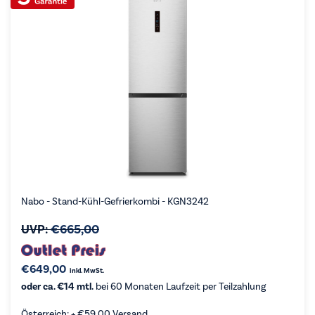
Nabo - Stand-Kühl-Gefrierkombi - KGN3242
UVP:
€
665,00
€
649,00
inkl. MwSt.
oder ca. €14 mtl.
bei 60 Monaten Laufzeit per Teilzahlung
Österreich: +
€
59,00
Versand