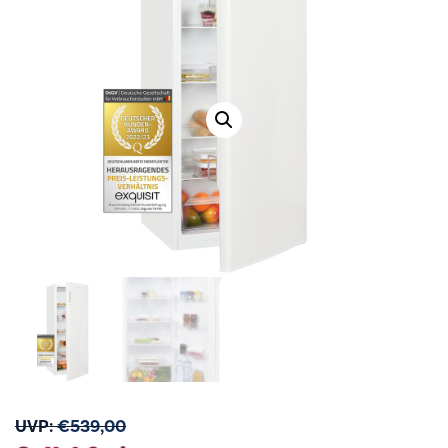
UVP:
€
539,00