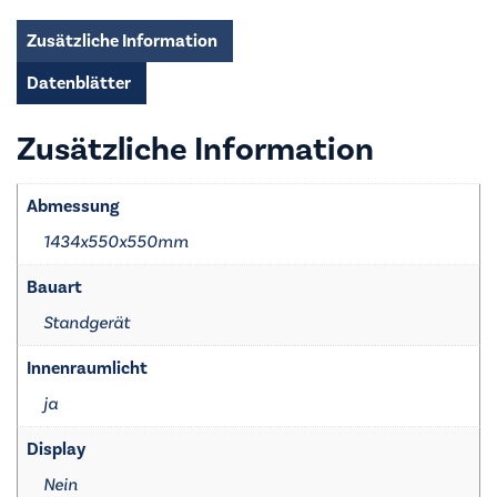
H-
040E
Zusätzliche Information
weiß
Datenblätter
-
810460308
Zusätzliche Information
Menge
Abmessung
1434x550x550mm
Bauart
Standgerät
Innenraumlicht
ja
Display
Nein