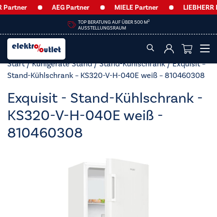
artner
AEG Partner
MIELE Partner
LIEBHERR Par
2
TOP BERATUNG AUF ÜBER 500 M
AUSSTELLUNGSRAUM
Start
/
Kühlgeräte Stand
/
Stand-Kühlschrank
/ Exquisit –
Stand-Kühlschrank – KS320-V-H-040E weiß – 810460308
Exquisit - Stand-Kühlschrank -
KS320-V-H-040E weiß -
810460308