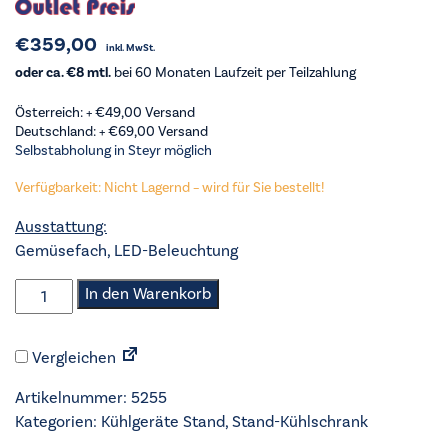
€
359,00
inkl. MwSt.
oder ca. €8 mtl.
bei 60 Monaten Laufzeit per Teilzahlung
Österreich: +
€
49,00
Versand
Deutschland: +
€
69,00
Versand
Selbstabholung in Steyr möglich
Verfügbarkeit: Nicht Lagernd – wird für Sie bestellt!
Ausstattung:
Gemüsefach, LED-Beleuchtung
Exquisit
In den Warenkorb
-
Stand-
Vergleichen
Kühlschrank
-
Artikelnummer:
5255
KS320-
Kategorien:
Kühlgeräte Stand
,
Stand-Kühlschrank
V-