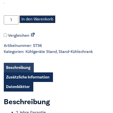
.
Nabo
In den Warenkorb
-
Stand-
Vergleichen
Kühlschrank
-
Artikelnummer:
5736
KT2510
Kategorien:
Kühlgeräte Stand
,
Stand-Kühlschrank
Menge
Beschreibung
Zusätzliche Information
Datenblätter
Beschreibung
2 Jahre Garantie