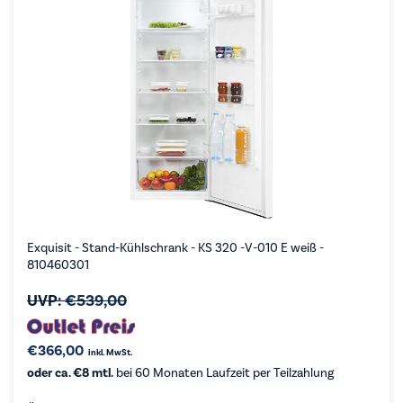
Exquisit - Stand-Kühlschrank - KS 320 -V-010 E weiß -
810460301
UVP:
€
539,00
€
366,00
inkl. MwSt.
oder ca. €8 mtl.
bei 60 Monaten Laufzeit per Teilzahlung