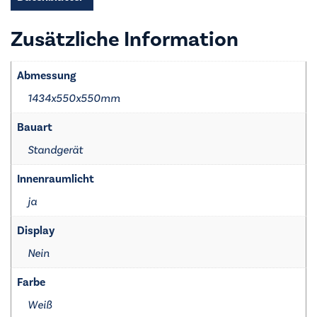
E
weiß
Zusätzliche Information
-
810460301
Menge
Abmessung
1434x550x550mm
Bauart
Standgerät
Innenraumlicht
ja
Display
Nein
Farbe
Weiß