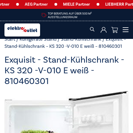
er
AEG Partner
MIELE Partner
LIEBHERR Partne
2
TOP BERATUNG AUF ÜBER 500 M
AUSSTELLUNGSRAUM
Start
/
Kühlgeräte Stand
/
Stand-Kühlschrank
/ Exquisit –
Stand-Kühlschrank – KS 320 -V-010 E weiß – 810460301
Exquisit - Stand-Kühlschrank -
KS 320 -V-010 E weiß -
810460301