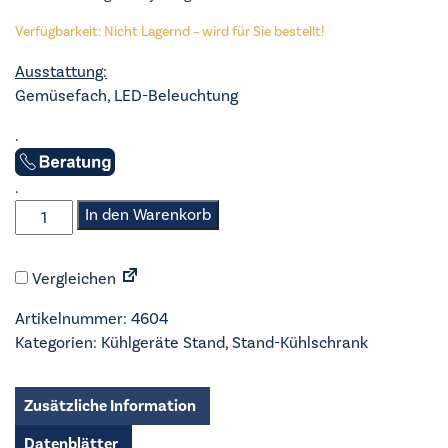
Verfügbarkeit: Nicht Lagernd – wird für Sie bestellt!
Ausstattung:
Gemüsefach, LED-Beleuchtung
.
.
Exquisit
In den Warenkorb
-
Stand-
Vergleichen
Kühlschrank
-
Artikelnummer:
4604
KS
Kategorien:
Kühlgeräte Stand
,
Stand-Kühlschrank
320
-
V-
Zusätzliche Information
010
Datenblätter