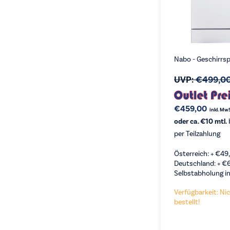
Nabo - Geschirrsp
UVP:
€
499,0
€
459,00
inkl. Mw
oder ca. €10 mtl.
per Teilzahlung
Österreich: +
€
49
Deutschland: +
€
Selbstabholung in
Verfügbarkeit: Nic
bestellt!