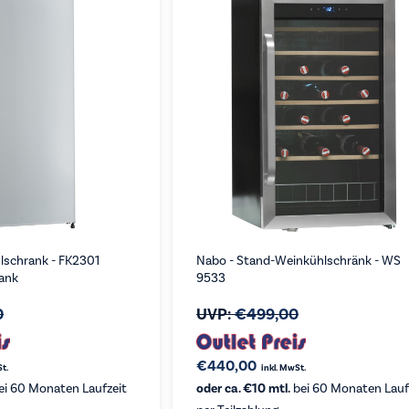
lschrank - FK2301
Nabo - Stand-Weinkühlschränk - WS
ank
9533
0
UVP:
€
499,00
€
440,00
St.
inkl. MwSt.
ei 60 Monaten Laufzeit
oder ca. €10 mtl.
bei 60 Monaten Lauf