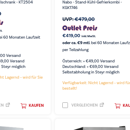
lschrank - KT2504
Nabo - Stand-Kühl-Gefrierkombi -
KGK1746
0
UVP:
€
479,00
t.
€
419,00
inkl. MwSt.
ei 60 Monaten Laufzeit
oder ca. €9 mtl.
bei 60 Monaten Laufz
per Teilzahlung
,00
Versand
69,00
Versand
Österreich: +
€
49,00
Versand
 Steyr möglich
Deutschland: +
€
69,00
Versand
Selbstabholung in Steyr möglich
ht Lagernd – wird für Sie
Verfügbarkeit: Nicht Lagernd – wird für
bestellt!
EN
VERGLEICHEN
KAUFEN
KA