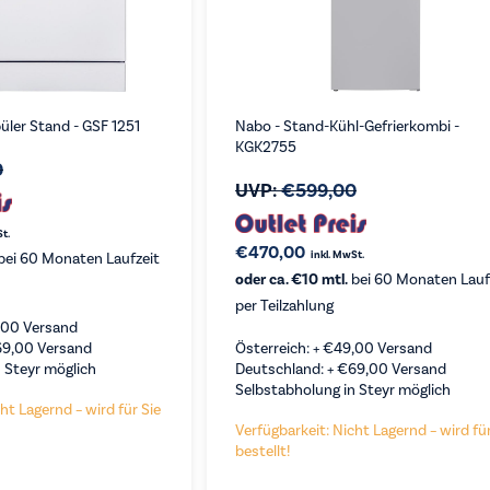
üler Stand - GSF 1251
Nabo - Stand-Kühl-Gefrierkombi -
KGK2755
0
UVP:
€
599,00
St.
€
470,00
inkl. MwSt.
bei 60 Monaten Laufzeit
oder ca. €10 mtl.
bei 60 Monaten Lauf
per Teilzahlung
,00
Versand
69,00
Versand
Österreich: +
€
49,00
Versand
 Steyr möglich
Deutschland: +
€
69,00
Versand
Selbstabholung in Steyr möglich
ht Lagernd – wird für Sie
Verfügbarkeit: Nicht Lagernd – wird für
bestellt!