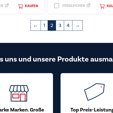
EN
VERGLEICHEN
KAUFEN
KA
←
1
2
3
4
→
s uns und unsere Produkte ausma
arke Marken. Große
Top Preis-Leistun