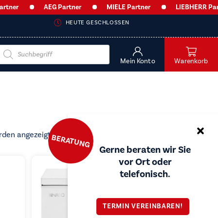
AEG Partner
MIELE Partner
LIEBHERR Partner
HEUTE GESCHLOSSEN
Products
search
Mein Konto
Warenkorb
Nach
rden angezeigt
BERATUNG
Preis
Gerne beraten wir Sie
sortiert:
vor Ort oder
aufsteigend
telefonisch.
TERMIN VEREINBAREN!