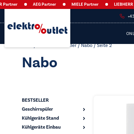
ner
AEG Partner
MIELE Partner
LIEBHERR Partne
+4
ON
Start
/ Produkt Hersteller /
Nabo
/ Seite 2
Nabo
BESTSELLER
Geschirrspüler
Kühlgeräte Stand
Kühlgeräte Einbau