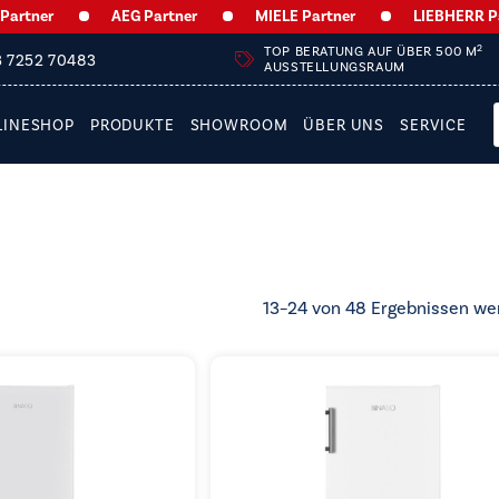
r
AEG Partner
MIELE Partner
LIEBHERR Partner
2
TOP BERATUNG AUF ÜBER 500 M
3 7252 70483
AUSSTELLUNGSRAUM
LINESHOP
PRODUKTE
SHOWROOM
ÜBER UNS
SERVICE
13–24 von 48 Ergebnissen we