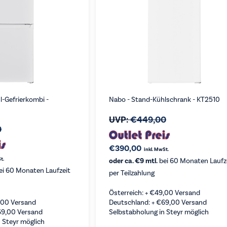
-Gefrierkombi -
Nabo - Stand-Kühlschrank - KT2510
UVP:
€
449,00
0
€
390,00
inkl. MwSt.
t.
oder ca. €9 mtl.
bei 60 Monaten Laufz
ei 60 Monaten Laufzeit
per Teilzahlung
Österreich: +
€
49,00
Versand
,00
Versand
Deutschland: +
€
69,00
Versand
69,00
Versand
Selbstabholung in Steyr möglich
 Steyr möglich