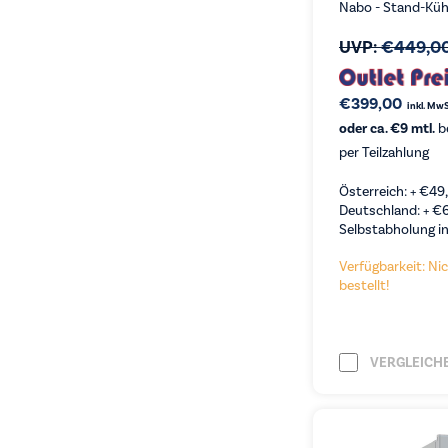
Nabo - Stand-Küh
UVP:
€
449,0
€
399,00
inkl. MwS
oder ca. €9 mtl.
b
per Teilzahlung
Österreich: +
€
49
Deutschland: +
€
Selbstabholung in
Verfügbarkeit: Nic
bestellt!
VERGLEICH