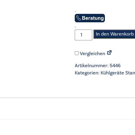
.
.
Nabo
In den Warenkorb
-
Stand-
Vergleichen
Kühl-
Gefrierkombi
Artikelnummer:
5446
-
Kategorien:
Kühlgeräte Sta
KGK1746
Menge