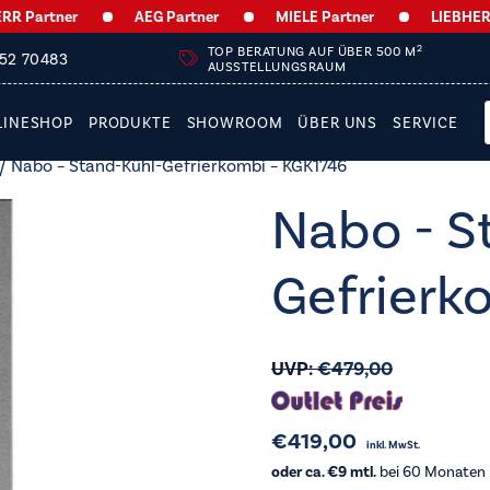
artner
AEG Partner
MIELE Partner
LIEBHERR Pa
2
TOP BERATUNG AUF ÜBER 500 M
252 70483
AUSSTELLUNGSRAUM
LINESHOP
PRODUKTE
SHOWROOM
ÜBER UNS
SERVICE
/ Nabo – Stand-Kühl-Gefrierkombi – KGK1746
Nabo - S
Gefrierk
UVP:
€
479,00
€
419,00
inkl. MwSt.
oder ca. €9 mtl.
bei 60 Monaten L