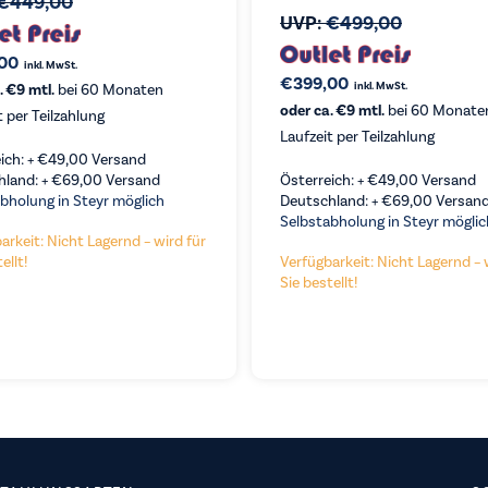
€
449,00
UVP:
€
499,00
00
inkl. MwSt.
€
399,00
inkl. MwSt.
. €9 mtl.
bei 60 Monaten
oder ca. €9 mtl.
bei 60 Monate
t per Teilzahlung
Laufzeit per Teilzahlung
ich: +
€
49,00
Versand
hland: +
€
69,00
Versand
Österreich: +
€
49,00
Versand
bholung in Steyr möglich
Deutschland: +
€
69,00
Versan
Selbstabholung in Steyr möglic
arkeit: Nicht Lagernd – wird für
ellt!
Verfügbarkeit: Nicht Lagernd – 
Sie bestellt!