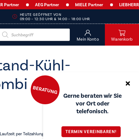
rtner
AEG Partner
MIELE Partner
LIEBHERR Par
HEUTE GEÖFFNET VON
09:00 – 12:30 UHR & 14:00 – 18:00 UHR
Products
search
Mein Konto
Warenkorb
tand-Kühl-
ombi - KGK1746
BERATUNG
Gerne beraten wir Sie
vor Ort oder
telefonisch.
TERMIN VEREINBAREN!
aufzeit per Teilzahlung