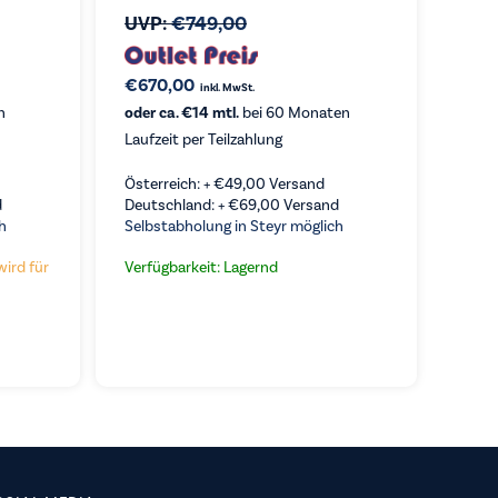
UVP:
€
749,00
€
670,00
inkl. MwSt.
n
oder ca. €14 mtl.
bei 60 Monaten
Laufzeit per Teilzahlung
Österreich: +
€
49,00
Versand
d
Deutschland: +
€
69,00
Versand
h
Selbstabholung in Steyr möglich
wird für
Verfügbarkeit: Lagernd