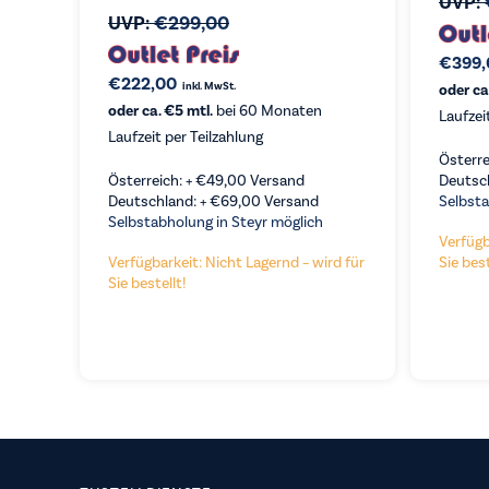
UVP:
UVP:
€
299,00
€
399,
€
222,00
inkl. MwSt.
oder ca
oder ca. €5 mtl.
bei 60 Monaten
Laufzei
Laufzeit per Teilzahlung
Österre
Österreich: +
€
49,00
Versand
Deutsc
Deutschland: +
€
69,00
Versand
Selbsta
Selbstabholung in Steyr möglich
Verfügb
Verfügbarkeit: Nicht Lagernd – wird für
Sie best
Sie bestellt!