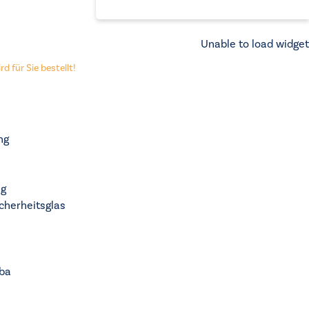
Unable to load widget
d für Sie bestellt!
ng
ng
cherheitsglas
ba