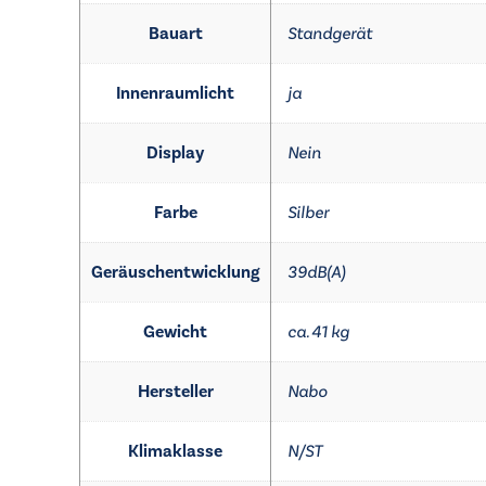
Bauart
Standgerät
Innenraumlicht
ja
Display
Nein
Farbe
Silber
Geräuschentwicklung
39dB(A)
Gewicht
ca. 41 kg
Hersteller
Nabo
Klimaklasse
N/ST