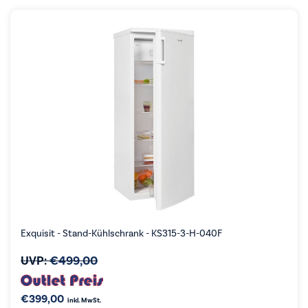
Exquisit - Stand-Kühlschrank - KS315-3-H-040F
UVP:
€
499,00
€
399,00
inkl. MwSt.