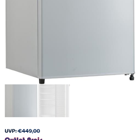
UVP:
€
449,00