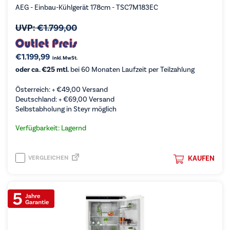
AEG - Einbau-Kühlgerät 178cm - TSC7M183EC
UVP:
€
1.799,00
€
1.199,99
inkl. MwSt.
oder ca. €25 mtl.
bei 60 Monaten Laufzeit per Teilzahlung
Österreich: +
€
49,00
Versand
Deutschland: +
€
69,00
Versand
Selbstabholung in Steyr möglich
Verfügbarkeit: Lagernd
VERGLEICHEN
KAUFEN