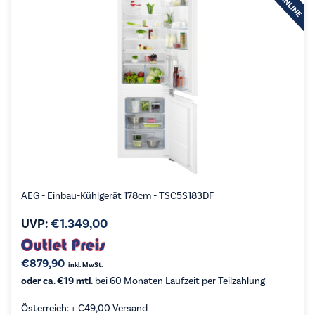
AEG - Einbau-Kühlgerät 178cm - TSC5S183DF
UVP:
€
1.349,00
€
879,90
inkl. MwSt.
oder ca. €19 mtl.
bei 60 Monaten Laufzeit per Teilzahlung
Österreich: +
€
49,00
Versand