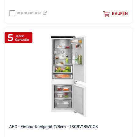
VERGLEICHEN
KAUFEN
AEG - Einbau-Kühlgerät 178cm - TSC9V18WCC3