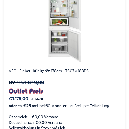
AEG - Einbau-Kühlgerät 178cm - TSC7M183DS
UVP:
€
1.849,00
€
1.175,00
inkl. MwSt.
oder ca. €25 mtl.
bei 60 Monaten Laufzeit per Teilzahlung
Österreich: +
€
0,00
Versand
Deutschland: +
€
0,00
Versand
Selbstabholung in Steyr möglich