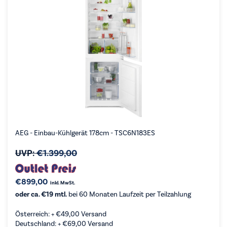
AEG - Einbau-Kühlgerät 178cm - TSC6N183ES
UVP:
€
1.399,00
€
899,00
inkl. MwSt.
oder ca. €19 mtl.
bei 60 Monaten Laufzeit per Teilzahlung
Österreich: +
€
49,00
Versand
Deutschland: +
€
69,00
Versand