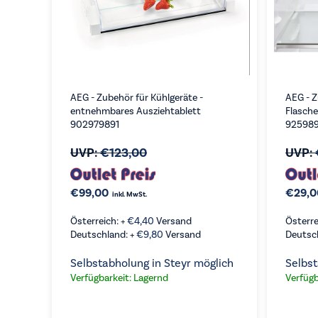
AEG - Zubehör für Kühlgeräte -
AEG - Z
entnehmbares Ausziehtablett
Flasche
902979891
92598
UVP:
€
123,00
UVP:
€
99,00
€
29,0
inkl. MwSt.
Österreich: +
€
4,40
Versand
Österre
Deutschland: +
€
9,80
Versand
Deutsc
Selbstabholung in Steyr möglich
Selbst
Verfügbarkeit: Lagernd
Verfügb