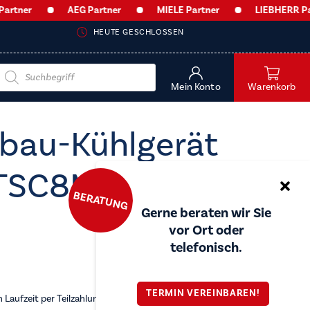
AEG Partner
MIELE Partner
LIEBHERR Partner
HEUTE GESCHLOSSEN
Products
search
Mein Konto
Warenkorb
nbau-Kühlgerät
 TSC8M183CC
BERATUNG
Gerne beraten wir Sie
vor Ort oder
telefonisch.
TERMIN VEREINBAREN!
Laufzeit per Teilzahlung