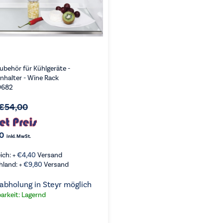
ubehör für Kühlgeräte -
nhalter - Wine Rack
9682
€
54,00
0
inkl. MwSt.
ich: +
€
4,40
Versand
hland: +
€
9,80
Versand
abholung in Steyr möglich
arkeit: Lagernd