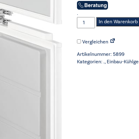
.
AEG
In den Warenkorb
-
Einbau-
Vergleichen
Kühlgerät
178cm
Artikelnummer:
5899
-
Kategorien:
.
,
Einbau-Kühlge
TSC8M183CC
Menge