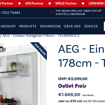
er
AEG Partner
MIELE Partner
LIEBHERR Partner
2
TOP BERATUNG AUF ÜBER 500 M
3 7252 70483
AUSSTELLUNGSRAUM
LINESHOP
PRODUKTE
SHOWROOM
ÜBER UNS
SERVICE
/ AEG – Einbau-Kühlgerät 178cm – TSC8M183CC
AEG - Ei
178cm -
UVP:
€
2.299,00
€
1.669,00
inkl. MwSt.
oder ca. €35 mtl.
bei 60 Monaten 