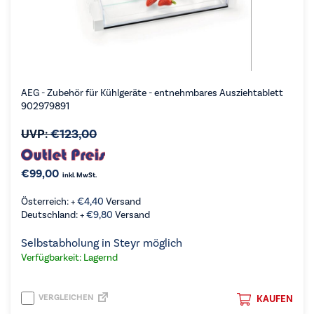
AEG - Zubehör für Kühlgeräte - entnehmbares Ausziehtablett
902979891
UVP:
€
123,00
€
99,00
inkl. MwSt.
Österreich: +
€
4,40
Versand
Deutschland: +
€
9,80
Versand
Selbstabholung in Steyr möglich
Verfügbarkeit: Lagernd
VERGLEICHEN
KAUFEN