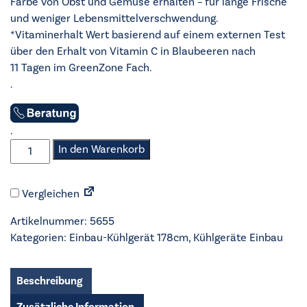
Farbe von Obst und Gemüse erhalten – für lange Frische
und weniger Lebensmittelverschwendung.
*Vitaminerhalt Wert basierend auf einem externen Test
über den Erhalt von Vitamin C in Blaubeeren nach
11 Tagen im GreenZone Fach.
.
.
AEG
In den Warenkorb
-
Einbau-
Vergleichen
Kühlgerät
178cm
Artikelnummer:
5655
-
Kategorien:
Einbau-Kühlgerät 178cm
,
Kühlgeräte Einbau
TSC8M181BC
Menge
Beschreibung
Zusätzliche Information