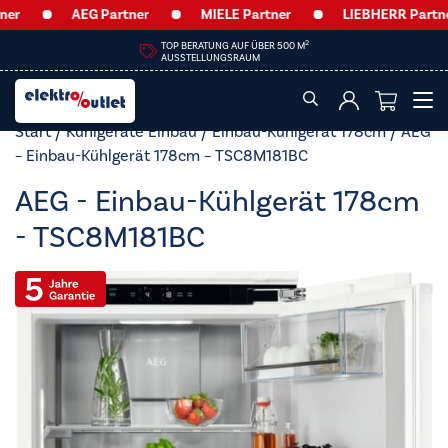
AEG Partner
MIELE Partner
LIEBHERR Partner
HEUTE GESCHLOSSEN
Start
/
Kühlgeräte Einbau
/
Einbau-Kühlgerät 178cm
/ AEG
– Einbau-Kühlgerät 178cm – TSC8M181BC
AEG - Einbau-Kühlgerät 178cm
- TSC8M181BC