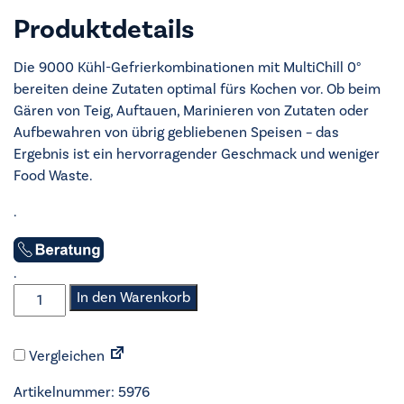
Produktdetails
Die 9000 Kühl-Gefrierkombinationen mit MultiChill 0°
bereiten deine Zutaten optimal fürs Kochen vor. Ob beim
Gären von Teig, Auftauen, Marinieren von Zutaten oder
Aufbewahren von übrig gebliebenen Speisen – das
Ergebnis ist ein hervorragender Geschmack und weniger
Food Waste.
.
.
AEG
In den Warenkorb
-
Einbau-
Vergleichen
Kühlgerät
178cm
Artikelnummer:
5976
-