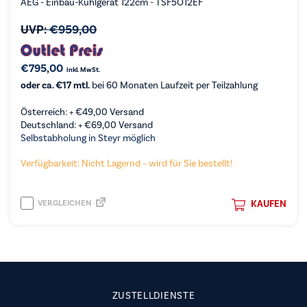
AEG - Einbau-Kühlgerät 122cm - TSF5O12EF
UVP:
€
959,00
€
795,00
inkl. MwSt.
oder ca. €17 mtl.
bei 60 Monaten Laufzeit per Teilzahlung
Österreich: +
€
49,00
Versand
Deutschland: +
€
69,00
Versand
Selbstabholung in Steyr möglich
Verfügbarkeit: Nicht Lagernd – wird für Sie bestellt!
VERGLEICHEN
KAUFEN
ZUSTELLDIENSTE