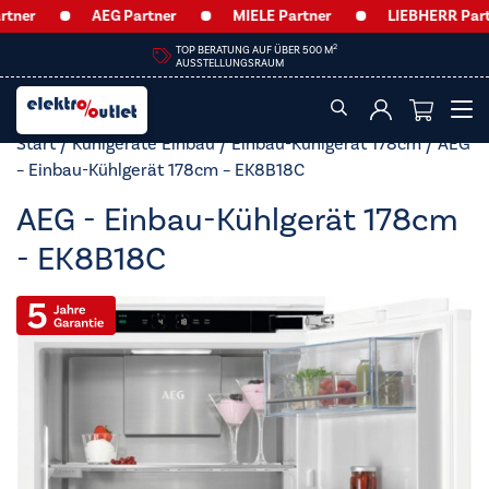
AEG Partner
MIELE Partner
LIEBHERR Partner
HEUTE GEÖFFNET BIS
13:00 UHR
Start
/
Kühlgeräte Einbau
/
Einbau-Kühlgerät 178cm
/ AEG
– Einbau-Kühlgerät 178cm – EK8B18C
AEG - Einbau-Kühlgerät 178cm
- EK8B18C