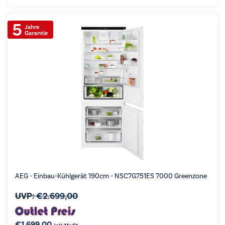
AEG - Einbau-Kühlgerät 190cm - NSC7G751ES 7000 Greenzone
UVP:
€
2.699,00
€
1.699,00