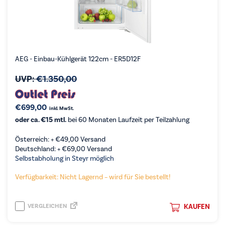
AEG - Einbau-Kühlgerät 122cm - ER5D12F
UVP:
€
1.350,00
€
699,00
inkl. MwSt.
oder ca. €15 mtl.
bei 60 Monaten Laufzeit per Teilzahlung
Österreich: +
€
49,00
Versand
Deutschland: +
€
69,00
Versand
Selbstabholung in Steyr möglich
Verfügbarkeit: Nicht Lagernd – wird für Sie bestellt!
VERGLEICHEN
KAUFEN