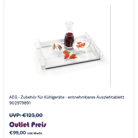
AEG - Zubehör für Kühlgeräte - entnehmbares Ausziehtablett
902979891
UVP:
€
123,00
€
99,00
inkl. MwSt.