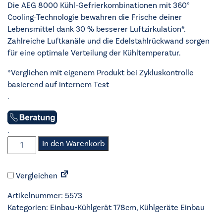
Die AEG 8000 Kühl-Gefrierkombinationen mit 360°
Cooling-Technologie bewahren die Frische deiner
Lebensmittel dank 30 % besserer Luftzirkulation*.
Zahlreiche Luftkanäle und die Edelstahlrückwand sorgen
für eine optimale Verteilung der Kühltemperatur.
*Verglichen mit eigenem Produkt bei Zykluskontrolle
basierend auf internem Test
.
.
AEG
In den Warenkorb
-
Einbau-
Vergleichen
Kühlgerät
178cm
Artikelnummer:
5573
-
Kategorien:
Einbau-Kühlgerät 178cm
,
Kühlgeräte Einbau
EK8B18C