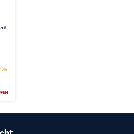
zeit
 Sie
UFEN
cht