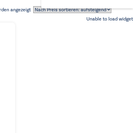
Nach
rden angezeigt
Preis
Unable to load widget
sortiert:
aufsteigend