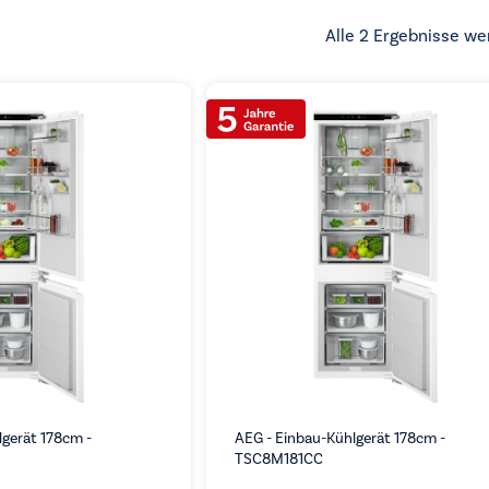
Alle 2 Ergebnisse we
lgerät 178cm -
AEG - Einbau-Kühlgerät 178cm -
TSC8M181CC