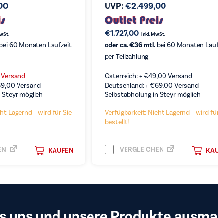
00
UVP:
€
2.499,00
€
1.727,00
MwSt.
inkl. MwSt.
bei 60 Monaten Laufzeit
oder ca. €36 mtl.
bei 60 Monaten Lauf
per Teilzahlung
s Versand
Österreich: +
€
49,00
Versand
69,00
Versand
Deutschland: +
€
69,00
Versand
 Steyr möglich
Selbstabholung in Steyr möglich
ht Lagernd – wird für Sie
Verfügbarkeit: Nicht Lagernd – wird für
bestellt!
EN
VERGLEICHEN
KAUFEN
KA
s uns und unsere Produkte ausma