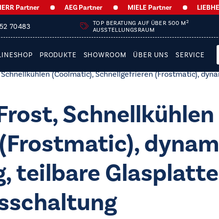
R Partner
AEG Partner
MIELE Partner
LIEBHERR 
2
TOP BERATUNG AUF ÜBER 500 M
252 70483
AUSSTELLUNGSRAUM
LINESHOP
PRODUKTE
SHOWROOM
ÜBER UNS
SERVICE
Schnellkühlen (Coolmatic), Schnellgefrieren (Frostmatic), dyn
ost, Schnellkühlen 
 (Frostmatic), dynam
teilbare Glasplatte 
bsschaltung