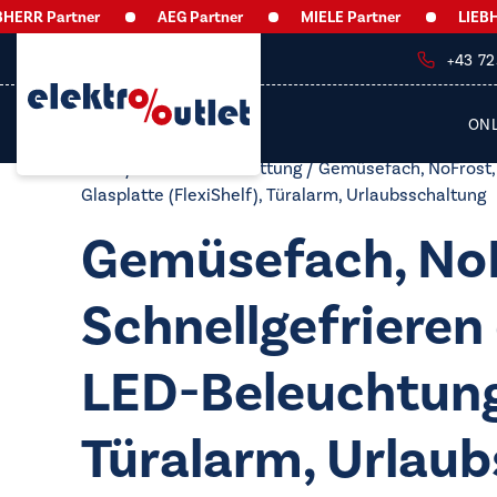
RR Partner
AEG Partner
MIELE Partner
LIEBHER
+43 7
ON
Start
/ Produkt Ausstattung / Gemüsefach, NoFrost, 
Glasplatte (FlexiShelf), Türalarm, Urlaubsschaltung
Gemüsefach, NoFr
Schnellgefrieren
LED-Beleuchtung, 
Türalarm, Urlau