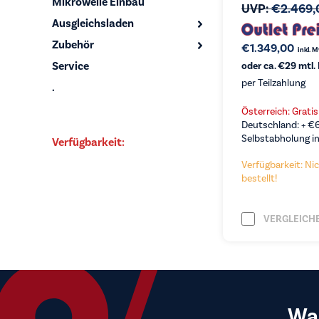
Mikrowelle Einbau
UVP:
€
2.469,
Ausgleichsladen
Zubehör
€
1.349,00
inkl. 
Service
oder ca. €29 mtl.
per Teilzahlung
.
Österreich: Grati
Deutschland: +
€
Selbstabholung in
Verfügbarkeit:
Verfügbarkeit: Nic
bestellt!
VERGLEICH
Wa