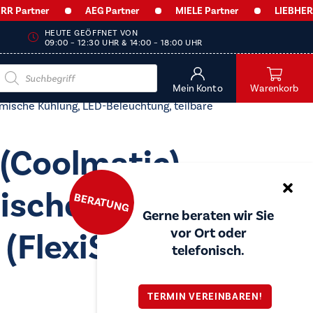
Partner
AEG Partner
MIELE Partner
LIEBHERR P
HEUTE GEÖFFNET VON
09:00 – 12:30 UHR & 14:00 – 18:00 UHR
Products
search
Mein Konto
Warenkorb
amische Kühlung, LED-Beleuchtung, teilbare
(Coolmatic),
ische Kühlung,
BERATUNG
Gerne beraten wir Sie
vor Ort oder
(FlexiShelf),
telefonisch.
TERMIN VEREINBAREN!