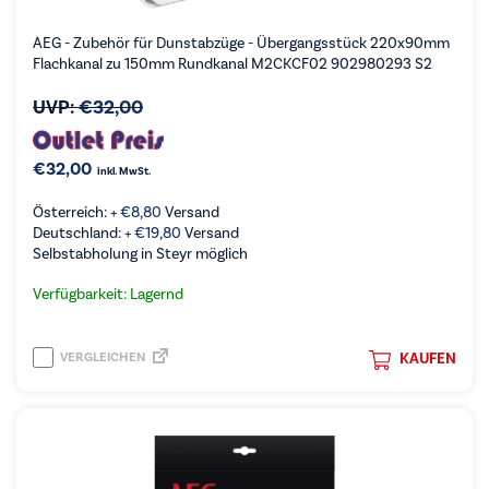
AEG - Zubehör für Dunstabzüge - Übergangsstück 220x90mm
Flachkanal zu 150mm Rundkanal M2CKCF02 902980293 S2
UVP:
€
32,00
€
32,00
inkl. MwSt.
Österreich: +
€
8,80
Versand
Deutschland: +
€
19,80
Versand
Selbstabholung in Steyr möglich
Verfügbarkeit: Lagernd
VERGLEICHEN
KAUFEN