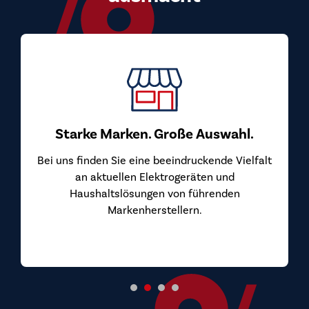
Top Preis-Leistungs
Bei uns kaufen Sie Markengerä
überzeugen. Wir beziehen uns
von den Herstellern und geben
Große Auswahl.
Sie weiter.
eeindruckende Vielfalt
trogeräten und
 von führenden
tellern.