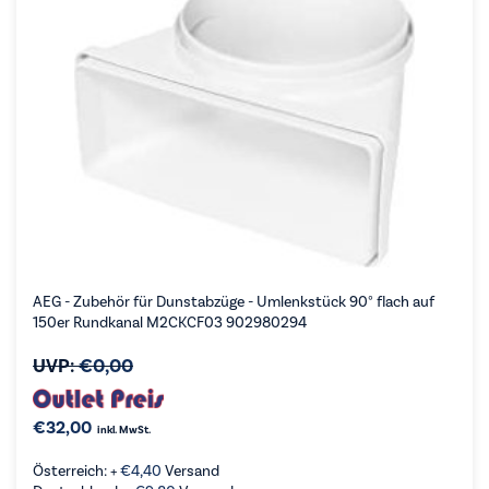
AEG - Zubehör für Dunstabzüge - Umlenkstück 90° flach auf
150er Rundkanal M2CKCF03 902980294
UVP:
€
0,00
€
32,00
inkl. MwSt.
Österreich: +
€
4,40
Versand