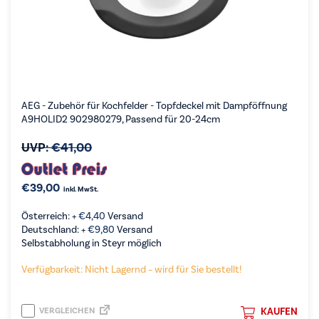
AEG - Zubehör für Kochfelder - Topfdeckel mit Dampföffnung
A9HOLID2 902980279, Passend für 20-24cm
UVP:
€
41,00
€
39,00
inkl. MwSt.
Österreich: +
€
4,40
Versand
Deutschland: +
€
9,80
Versand
Selbstabholung in Steyr möglich
Verfügbarkeit: Nicht Lagernd – wird für Sie bestellt!
VERGLEICHEN
KAUFEN