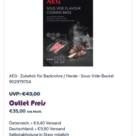
AEG - Zubehör für Backrohre / Herde - Sous-Vide-Beutel
902979704
UVP:
€
43,00
€
35,00
inkl. MwSt.
Österreich: +
€
4,40
Versand
Deutschland: +
€
9,80
Versand
Selbstabholung in Steyr möglich