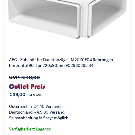
AEG - Zubehör für Dunstabzüge - M2CKCF04 Rohrbogen
horizontal 90° für 220x90mm 902980295 S4
UVP:
€
43,00
€
39,00
inkl. MwSt.
Österreich: +
€
4,40
Versand
Deutschland: +
€
9,80
Versand
Selbstabholung in Steyr möglich
Verfügbarkeit: Lagernd