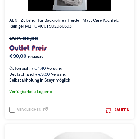
AEG - Zubehör für Backrohre / Herde - Matt Care Kochfeld-
Reiniger M2HCMC01 902986693
UVP:
€
0,00
€
30,00
inkl. MwSt.
Österreich: +
€
4,40
Versand
Deutschland: +
€
9,80
Versand
Selbstabholung in Steyr möglich
Verfügbarkeit: Lagernd
VERGLEICHEN
KAUFEN