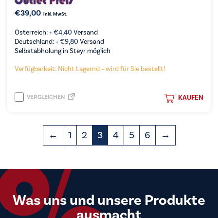
€
39,00
inkl. MwSt.
Österreich: +
€
4,40
Versand
Deutschland: +
€
9,80
Versand
Selbstabholung in Steyr möglich
Verfügbarkeit: Nicht Lagernd – wird für Sie bestellt!
VERGLEICHEN
KAUFEN
←
1
2
3
4
5
6
→
Was uns und unsere Produkte
ausmacht