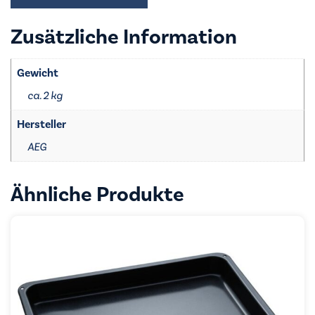
und
IDE
Zusätzliche Information
4055499638
Menge
Gewicht
ca. 2 kg
Hersteller
AEG
Ähnliche Produkte