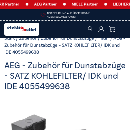
Partner
AEG Partner
MIELE Partner
LIEBHERR P
2
TOP BERATUNG AUF ÜBER 500 M
AUSSTELLUNGSRAUM
Start
/
Zubehör
/
Zubehör für Dunstabzüge
/
Filter
/ AEG –
Zubehör für Dunstabzüge – SATZ KOHLEFILTER/ IDK und
IDE 4055499638
AEG - Zubehör für Dunstabzüge
- SATZ KOHLEFILTER/ IDK und
IDE 4055499638