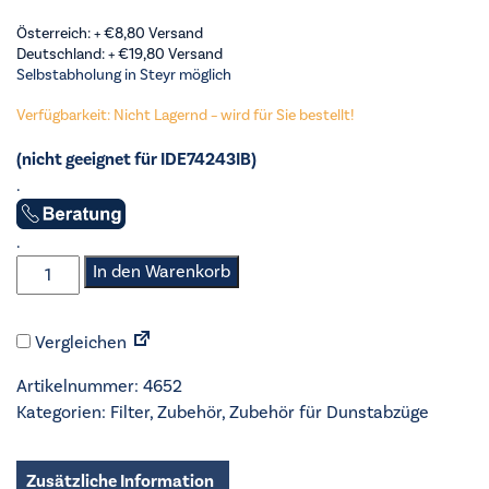
Österreich: +
€
8,80
Versand
Deutschland: +
€
19,80
Versand
Selbstabholung in Steyr möglich
Verfügbarkeit: Nicht Lagernd – wird für Sie bestellt!
(nicht geeignet für IDE74243IB)
.
.
AEG
In den Warenkorb
-
Zubehör
Vergleichen
für
Dunstabzüge
Artikelnummer:
4652
-
Kategorien:
Filter
,
Zubehör
,
Zubehör für Dunstabzüge
SATZ
KOHLEFILTER/
IDK
Zusätzliche Information