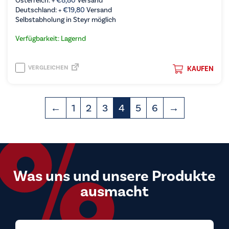
Österreich: +
€
8,80
Versand
Deutschland: +
€
19,80
Versand
Selbstabholung in Steyr möglich
Verfügbarkeit: Lagernd
VERGLEICHEN
KAUFEN
←
1
2
3
4
5
6
→
Was uns und unsere Produkte
ausmacht