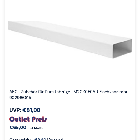
AEG - Zubehör für Dunstabzüge - M2CKCF05U Flachkanalrohr
902986615
UVP:
€
81,00
€
65,00
inkl. MwSt.