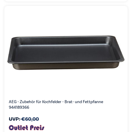
AEG - Zubehör für Kochfelder - Brat- und Fettpfanne
944189366
UVP:
€
60,00