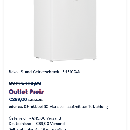
Beko - Stand-Gefrierschrank - FNE1074N
UVP:
€
478,00
€
399,00
inkl. MwSt.
oder ca. €9 mtl.
bei 60 Monaten Laufzeit per Teilzahlung
Österreich: +
€
49,00
Versand
Deutschland: +
€
69,00
Versand
Selbstabholung in Steyr möglich