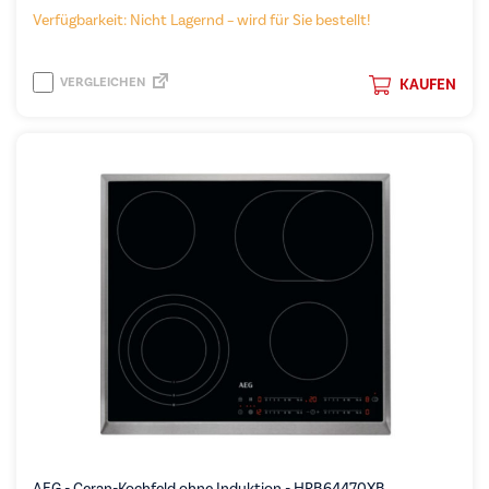
Verfügbarkeit: Nicht Lagernd – wird für Sie bestellt!
VERGLEICHEN
KAUFEN
AEG - Ceran-Kochfeld ohne Induktion - HRB64470XB