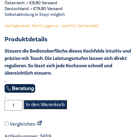
Österreich: +
€
8,80
Versand
Deutschland: +
€
19,80
Versand
Selbstabholung in Steyr möglich
Verfügbarkeit: Nicht Lagernd – wird für Sie bestellt!
Produktdetails
Steuere die Bedienoberfläche dieses Kochfelds intuitiv und
präzise mit Touch. Die Leistungsstufen lassen sich direkt
regulieren. So lässt sich jede Kochzone schnell und
übersichtlich steuern.
.
.
AEG
In den Warenkorb
-
Ceran-
Vergleichen
Kochfeld
ohne
Artikelnummer:
5659