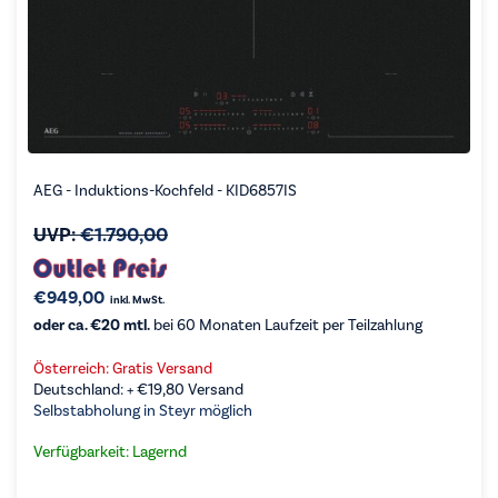
AEG - Induktions-Kochfeld - KID6857IS
UVP:
€
1.790,00
€
949,00
inkl. MwSt.
oder ca. €20 mtl.
bei 60 Monaten Laufzeit per Teilzahlung
Österreich: Gratis Versand
Deutschland: +
€
19,80
Versand
Selbstabholung in Steyr möglich
Verfügbarkeit: Lagernd