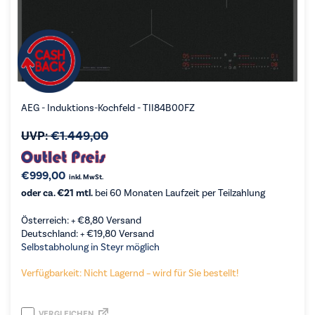
AEG - Induktions-Kochfeld - TII84B00FZ
UVP:
€
1.449,00
€
999,00
inkl. MwSt.
oder ca. €21 mtl.
bei 60 Monaten Laufzeit per Teilzahlung
Österreich: +
€
8,80
Versand
Deutschland: +
€
19,80
Versand
Selbstabholung in Steyr möglich
Verfügbarkeit: Nicht Lagernd – wird für Sie bestellt!
VERGLEICHEN