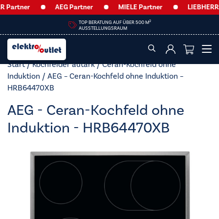
Partner
AEG Partner
MIELE Partner
LIEBHERR P
2
TOP BERATUNG AUF ÜBER 500 M
AUSSTELLUNGSRAUM
Start
/
Kochfelder autark
/
Ceran-Kochfeld ohne
Induktion
/ AEG – Ceran-Kochfeld ohne Induktion –
HRB64470XB
AEG - Ceran-Kochfeld ohne
Induktion - HRB64470XB