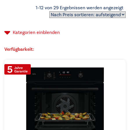
Na
1–12 von 29 Ergebnissen werden angezeigt
Pre
sor
auf
Kategorien
einblenden
Verfügbarkeit: