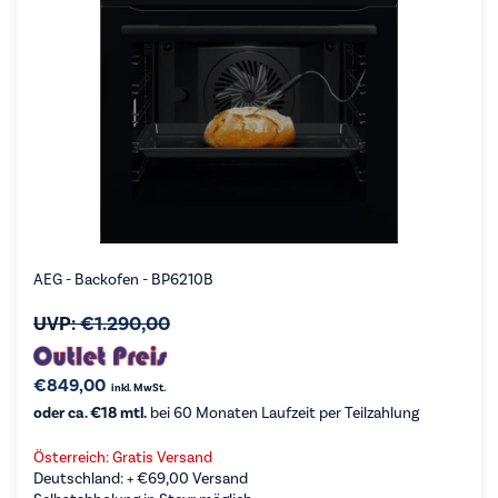
AEG - Backofen - BP6210B
UVP:
€
1.290,00
€
849,00
inkl. MwSt.
oder ca. €18 mtl.
bei 60 Monaten Laufzeit per Teilzahlung
Österreich: Gratis Versand
Deutschland: +
€
69,00
Versand