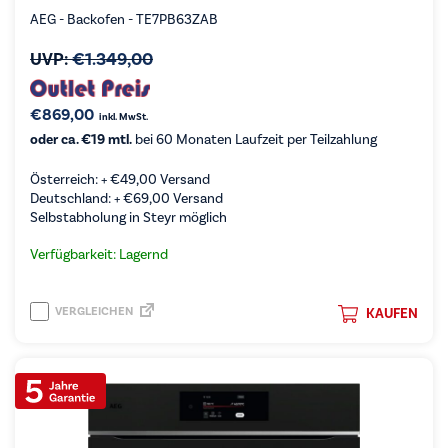
AEG - Backofen - TE7PB63ZAB
UVP:
€
1.349,00
€
869,00
inkl. MwSt.
oder ca. €19 mtl.
bei 60 Monaten Laufzeit per Teilzahlung
Österreich: +
€
49,00
Versand
Deutschland: +
€
69,00
Versand
Selbstabholung in Steyr möglich
Verfügbarkeit: Lagernd
VERGLEICHEN
KAUFEN