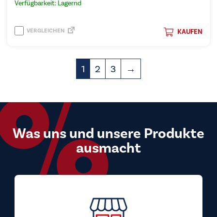
Verfügbarkeit: Lagernd
VERGLEICHEN
KAUFEN
1
2
3
→
Was uns und unsere Produkte
ausmacht
Top Preis-Leistungs-Verhältnis
Bei uns kaufen Sie Markengeräte zu Preisen, die