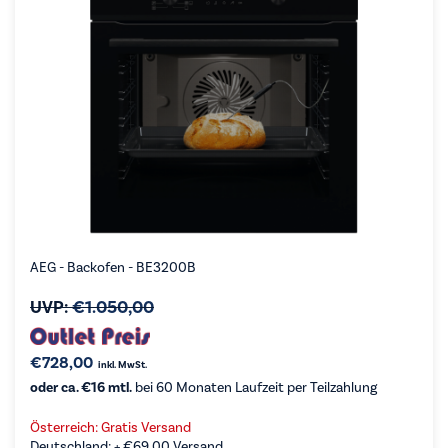
AEG - Backofen - BE3200B
UVP:
€
1.050,00
€
728,00
inkl. MwSt.
oder ca. €16 mtl.
bei 60 Monaten Laufzeit per Teilzahlung
Österreich: Gratis Versand
Deutschland: +
€
69,00
Versand