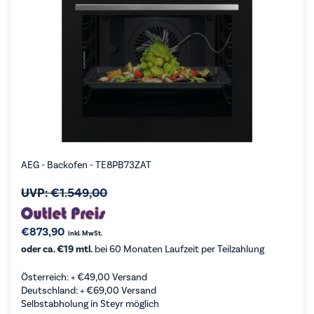
AEG - Backofen - TE8PB73ZAT
UVP:
€
1.549,00
€
873,90
inkl. MwSt.
oder ca. €19 mtl.
bei 60 Monaten Laufzeit per Teilzahlung
Österreich: +
€
49,00
Versand
Deutschland: +
€
69,00
Versand
Selbstabholung in Steyr möglich