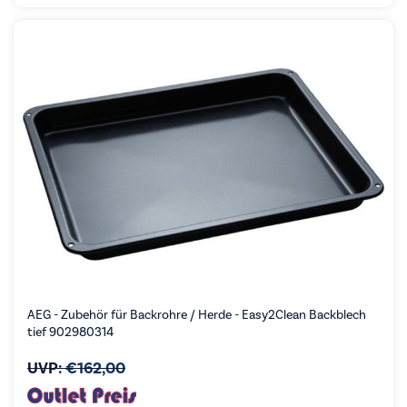
AEG - Zubehör für Backrohre / Herde - Easy2Clean Backblech
tief 902980314
UVP:
€
162,00