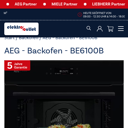
AEG Partner
MIELE Partner
LIEBHERR Partner
HEUTE GEÖFFNET VON
09:00 – 12:30 UHR & 14:00 – 18:00 UHR
Start
/
Backöfen
/ AEG – Backofen – BE6100B
AEG - Backofen - BE6100B