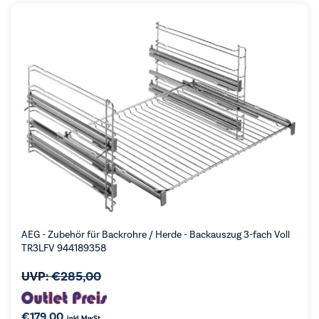
AEG - Zubehör für Backrohre / Herde - Backauszug 3-fach Voll
TR3LFV 944189358
UVP:
€
285,00
€
179,00
inkl. MwSt.