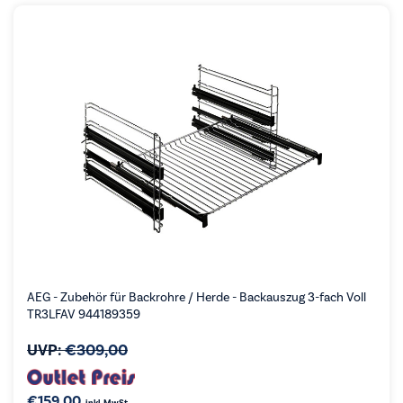
AEG - Zubehör für Backrohre / Herde - Backauszug 3-fach Voll
TR3LFAV 944189359
UVP:
€
309,00
€
159,00