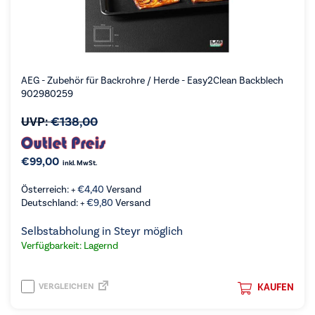
AEG - Zubehör für Backrohre / Herde - Easy2Clean Backblech
902980259
UVP:
€
138,00
€
99,00
inkl. MwSt.
Österreich: +
€
4,40
Versand
Deutschland: +
€
9,80
Versand
Selbstabholung in Steyr möglich
Verfügbarkeit: Lagernd
VERGLEICHEN
KAUFEN