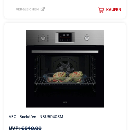
VERGLEICHEN
KAUFEN
AEG - Backöfen - NBU5P40SM
UVP:
€
940,00