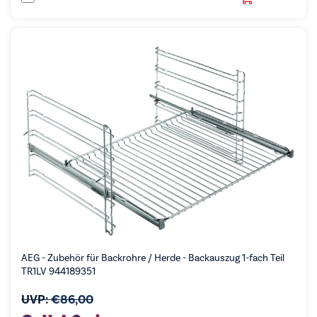
AEG - Zubehör für Backrohre / Herde - Backauszug 1-fach Teil
TR1LV 944189351
UVP:
€
86,00