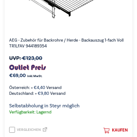
AEG - Zubehör für Backrohre / Herde - Backauszug 1-fach Voll
TR1LFAV 944189354
UVP:
€
123,00
€
69,00
inkl. MwSt.
Österreich: +
€
4,40
Versand
Deutschland: +
€
9,80
Versand
Selbstabholung in Steyr möglich
Verfügbarkeit: Lagernd
VERGLEICHEN
KAUFEN