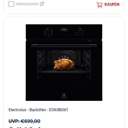
VERGLEICHEN
KAUFEN
Electrolux - Backöfen - EOK4B0K1
UVP:
€
699,00