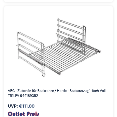
AEG - Zubehör für Backrohre / Herde - Backauszug 1-fach Voll
TR1LFV 944189352
UVP:
€
111,00