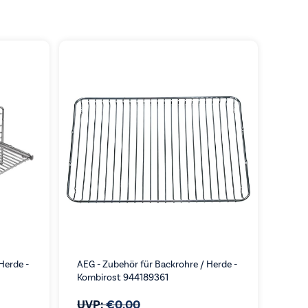
Herde -
AEG - Zubehör für Backrohre / Herde -
Kombirost 944189361
UVP:
€
0,00