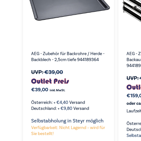
AEG - Zubehör für Backrohre / Herde -
AEG - Z
Backblech - 2,5cm tiefe 944189364
Backau
944189
UVP:
€
39,00
UVP:
€
39,00
inkl. MwSt.
€
159,
Österreich: +
€
4,40
Versand
oder ca
Deutschland: +
€
9,80
Versand
Laufzei
Selbstabholung in Steyr möglich
Österre
VERGLEICHEN
VE
Verfügbarkeit: Nicht Lagernd – wird für
KAUFEN
Deutsc
Sie bestellt!
Selbsta