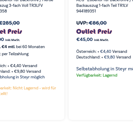
szug 3-fach Voll TR3LFV
Backauszug 1-fach Teil TR1LV
358
944189351
€
285,00
UVP:
€
86,00
00
€
45,00
inkl. MwSt.
inkl. MwSt.
. €4 mtl.
bei 60 Monaten
Österreich: +
€
4,40
Versand
t per Teilzahlung
Deutschland: +
€
9,80
Versand
ich: +
€
4,40
Versand
Selbstabholung in Steyr m
hland: +
€
9,80
Versand
Verfügbarkeit: Lagernd
VERGLEICHEN
bholung in Steyr möglich
RGLEICHEN
KAUFEN
arkeit: Nicht Lagernd – wird für
ellt!