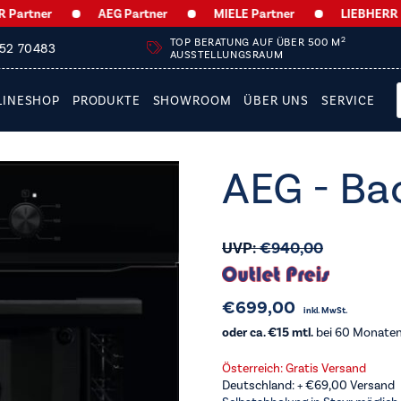
ner
AEG Partner
MIELE Partner
LIEBHERR Partne
2
TOP BERATUNG AUF ÜBER 500 M
252 70483
AUSSTELLUNGSRAUM
LINESHOP
PRODUKTE
SHOWROOM
ÜBER UNS
SERVICE
AEG - Ba
UVP:
€
940,00
€
699,00
inkl. MwSt.
oder ca. €15 mtl.
bei 60 Monaten 
Österreich: Gratis Versand
Deutschland: +
€
69,00
Versand