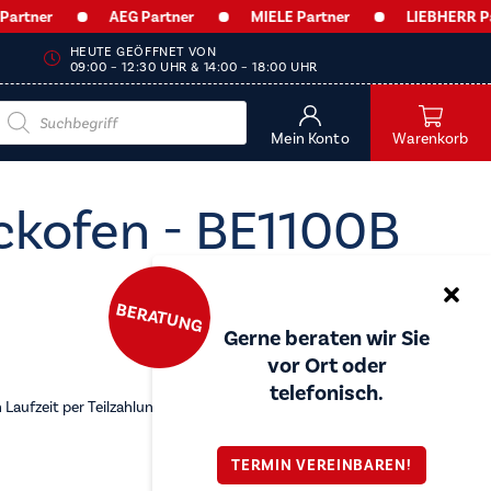
r
AEG Partner
MIELE Partner
LIEBHERR Partner
HEUTE GEÖFFNET VON
09:00 – 12:30 UHR & 14:00 – 18:00 UHR
Products
search
Mein Konto
Warenkorb
ckofen - BE1100B
BERATUNG
Gerne beraten wir Sie
vor Ort oder
telefonisch.
Laufzeit per Teilzahlung
TERMIN VEREINBAREN!