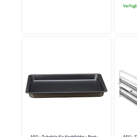
Verfügb
AEG - Zubehör für Kochfelder - Brat-
AEG - Z