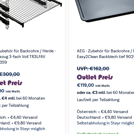
ubehör für Backrohre / Herde -
AEG - Zubehör für Backrohre / 
szug 3-fach Voll TR3LFAV
Easy2Clean Backblech tief 90
359
UVP:
€
162,00
€
309,00
€
119,00
inkl. MwSt.
00
inkl. MwSt.
oder ca. €3 mtl.
bei 60 Monate
. €4 mtl.
bei 60 Monaten
Laufzeit per Teilzahlung
t per Teilzahlung
Österreich: +
€
4,40
Versand
ich: +
€
4,40
Versand
Deutschland: +
€
9,80
Versand
RGLEICHEN
VERGLEICHEN
KAUFEN
hland: +
€
9,80
Versand
Selbstabholung in Steyr möglic
bholung in Steyr möglich