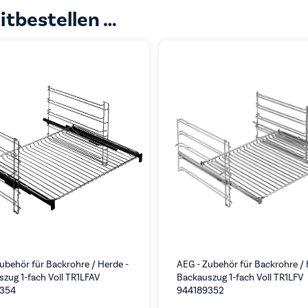
itbestellen …
ubehör für Backrohre / Herde -
AEG - Zubehör für Backrohre / 
zug 1-fach Voll TR1LFAV
Backauszug 1-fach Voll TR1LFV
354
944189352