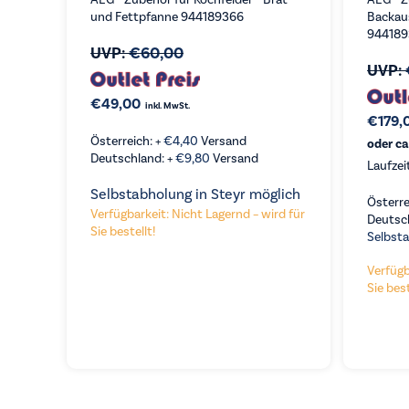
und Fettpfanne 944189366
Backau
944189
UVP:
€
60,00
UVP:
€
49,00
inkl. MwSt.
€
179,
Österreich: +
€
4,40
Versand
oder ca
Deutschland: +
€
9,80
Versand
Laufzei
Selbstabholung in Steyr möglich
Österre
VERGLEICHEN
Verfügbarkeit: Nicht Lagernd – wird für
KAUFEN
Deutsc
Sie bestellt!
Selbsta
VE
Verfügb
Sie best