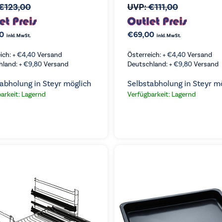
€
123,00
UVP:
€
111,00
0
€
69,00
inkl. MwSt.
inkl. MwSt.
ich: +
€
4,40
Versand
Österreich: +
€
4,40
Versand
hland: +
€
9,80
Versand
Deutschland: +
€
9,80
Versand
abholung in Steyr möglich
Selbstabholung in Steyr m
arkeit: Lagernd
Verfügbarkeit: Lagernd