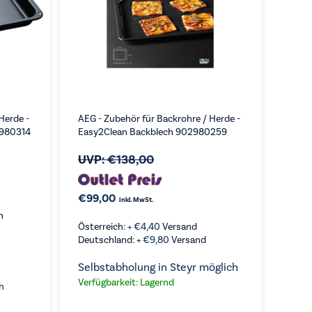
Herde -
AEG - Zubehör für Backrohre / Herde -
2980314
Easy2Clean Backblech 902980259
UVP:
€
138,00
€
99,00
inkl. MwSt.
n
Österreich: +
€
4,40
Versand
Deutschland: +
€
9,80
Versand
Selbstabholung in Steyr möglich
VERGLEICHEN
KAUFEN
Verfügbarkeit: Lagernd
KAUFEN
h