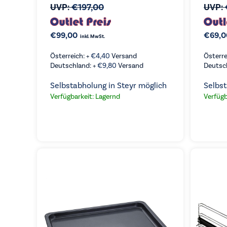
UVP:
€
197,00
UVP:
€
99,00
€
69,0
inkl. MwSt.
Österreich: +
€
4,40
Versand
Österre
Deutschland: +
€
9,80
Versand
Deutsc
Selbstabholung in Steyr möglich
Selbst
Verfügbarkeit: Lagernd
Verfügb