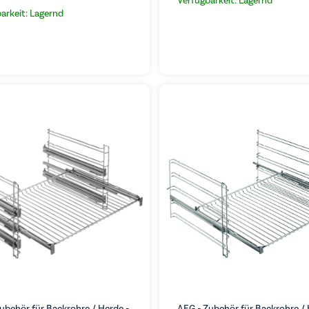
Verfügbarkeit: Lagernd
arkeit: Lagernd
ubehör für Backrohre / Herde -
AEG - Zubehör für Backrohre / 