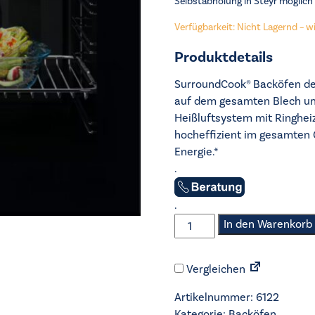
Selbstabholung in Steyr möglich
Verfügbarkeit: Nicht Lagernd – wir
Produktdetails
SurroundCook® Backöfen der
auf dem gesamten Blech und
Heißluftsystem mit Ringheiz
hocheffizient im gesamten 
Energie.*
.
.
AEG
In den Warenkorb
-
Backofen
Vergleichen
-
BE1100B
Artikelnummer:
6122
Menge
Kategorie:
Backöfen