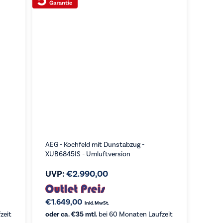
AEG - Kochfeld mit Dunstabzug -
XUB6845IS - Umluftversion
UVP:
€
2.990,00
€
1.649,00
inkl. MwSt.
zeit
oder ca. €35 mtl.
bei 60 Monaten Laufzeit