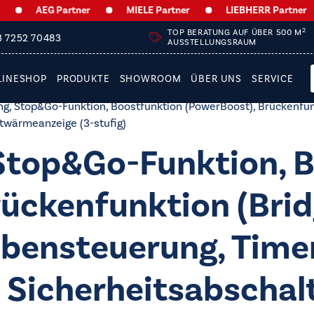
AEG Partner
MIELE Partner
LIEBHERR Partner
2
TOP BERATUNG AUF ÜBER 500 M
3 7252 70483
AUSSTELLUNGSRAUM
LINESHOP
PRODUKTE
SHOWROOM
ÜBER UNS
SERVICE
ng, Stop&Go-Funktion, Boostfunktion (PowerBoost), Brückenfu
stwärmeanzeige (3-stufig)
Stop&Go-Funktion, 
ückenfunktion (Brid
ensteuerung, Timer
 Sicherheitsabschal