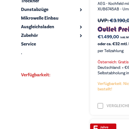
Trockner
AEG - Kochfeld m
Dunstabzüge
XUB6745AB - Uml
Mikrowelle Einbau
UVP:
€
3.190,
Ausgleichsladen
Zubehör
€
1.499,00
inkl. 
Service
oder ca. €32 mtl.
per Teilzahlung
.
Österreich: Grati
Deutschland: +
€
Selbstabholung in
Verfügbarkeit:
Verfügbarkeit: Nic
bestellt!
VERGLEICH