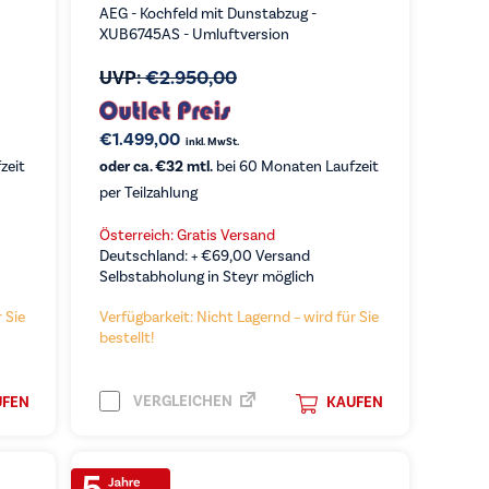
AEG - Kochfeld mit Dunstabzug -
XUB6745AS - Umluftversion
UVP:
€
2.950,00
€
1.499,00
inkl. MwSt.
zeit
oder ca. €32 mtl.
bei 60 Monaten Laufzeit
per Teilzahlung
Österreich: Gratis Versand
Deutschland: +
€
69,00
Versand
Selbstabholung in Steyr möglich
 Sie
Verfügbarkeit: Nicht Lagernd – wird für Sie
bestellt!
VERGLEICHEN
UFEN
KAUFEN