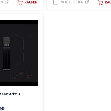
EN
VERGLEICHEN
KAUFEN
KA
it Dunstabzug -
00