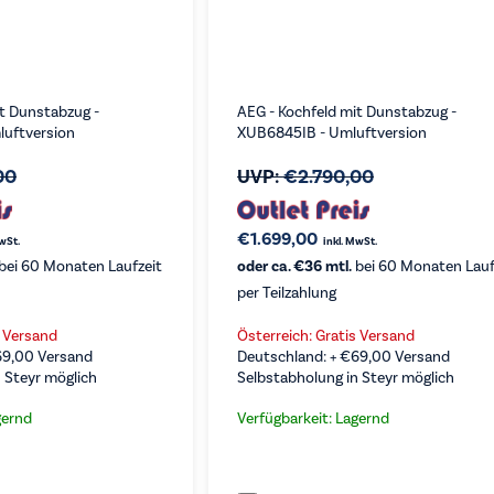
it Dunstabzug -
AEG - Kochfeld mit Dunstabzug -
uftversion
XUB6845IB - Umluftversion
00
UVP:
€
2.790,00
€
1.699,00
MwSt.
inkl. MwSt.
bei 60 Monaten Laufzeit
oder ca. €36 mtl.
bei 60 Monaten Lauf
per Teilzahlung
s Versand
Österreich: Gratis Versand
69,00
Versand
Deutschland: +
€
69,00
Versand
 Steyr möglich
Selbstabholung in Steyr möglich
gernd
Verfügbarkeit: Lagernd