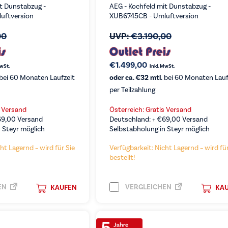
it Dunstabzug -
AEG - Kochfeld mit Dunstabzug -
uftversion
XUB6745CB - Umluftversion
00
UVP:
€
3.190,00
€
1.499,00
MwSt.
inkl. MwSt.
bei 60 Monaten Laufzeit
oder ca. €32 mtl.
bei 60 Monaten Lauf
per Teilzahlung
s Versand
Österreich: Gratis Versand
69,00
Versand
Deutschland: +
€
69,00
Versand
 Steyr möglich
Selbstabholung in Steyr möglich
ht Lagernd – wird für Sie
Verfügbarkeit: Nicht Lagernd – wird für
bestellt!
EN
VERGLEICHEN
KAUFEN
KA