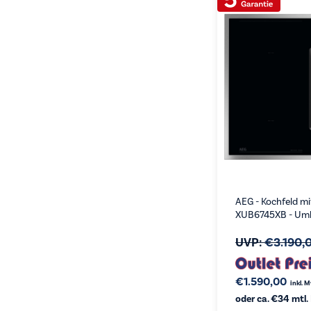
AEG - Kochfeld m
XUB6745XB - Uml
UVP:
€
3.190,
€
1.590,00
inkl. 
oder ca. €34 mtl.