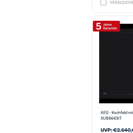
VERGLEICH
AEG - Kochfeld m
XUB6643IT
UVP:
€
2.640,