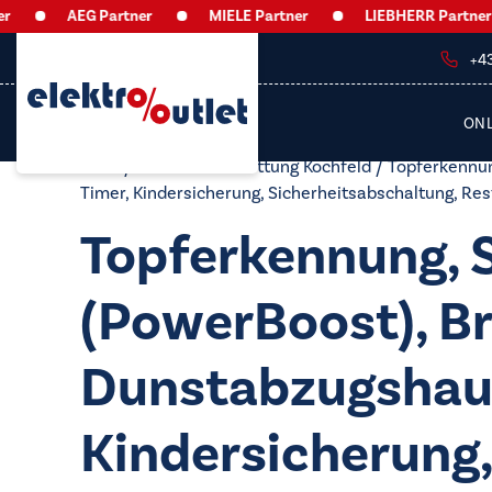
AEG Partner
MIELE Partner
LIEBHERR Partner
+4
ON
Start
/ Produkt Ausstattung Kochfeld / Topferkennu
Timer, Kindersicherung, Sicherheitsabschaltung, Re
Topferkennung, 
(PowerBoost), Br
Dunstabzugshaub
Kindersicherung,