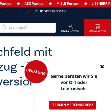
er
AEG Partner
MIELE Partner
LIEBHERR Partne
HEUTE GESCHLOSSEN
Products
search
Mein Konto
Warenkorb
n
chfeld mit
zug - XUB6745AS
BERATUNG
Gerne beraten wir Sie
version
vor Ort oder
telefonisch.
TERMIN VEREINBAREN!