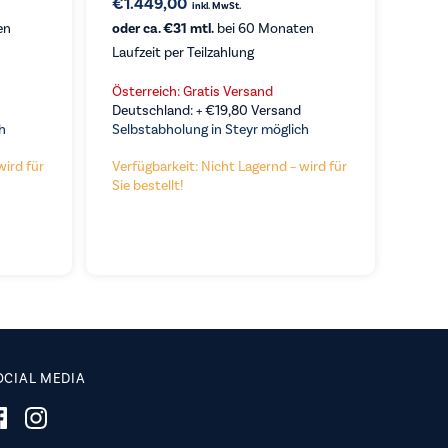
€
1.449,00
inkl. MwSt.
en
oder ca. €31 mtl.
bei 60 Monaten
Laufzeit per Teilzahlung
KAUFEN
Österreich: Gratis Versand
Deutschland: +
€
19,80
Versand
h
Selbstabholung in Steyr möglich
wird für
Verfügbarkeit: Nicht Lagernd – wird für
Sie bestellt!
OCIAL MEDIA