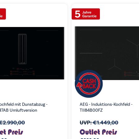
ochfeld mit Dunstabzug -
AEG - Induktions-Kochfeld -
7AB Umluftversion
TII84B00FZ
€
2.990,00
UVP:
€
1.449,00