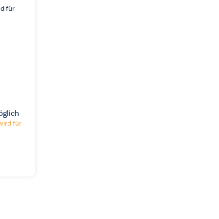
d für
öglich
wird für