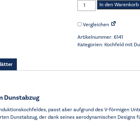
AEG
In den Warenkorb
-
Kochfeld
Vergleichen
mit
Dunstabzug
Artikelnummer:
6141
-
Kategorien:
Kochfeld mit D
XUB6745AS
-
Umluftversion
lätter
Menge
em Dunstabzug
-Induktionskochfeldes, passt aber aufgrund des V-förmigen Un
rierten Dunstabzug, der dank seines aerodynamischen Designs f