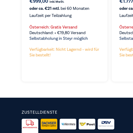
€
999,00
€
1.77
inkl. MwSt.
oder ca. €21 mtl.
bei 60 Monaten
oder ca
Laufzeit per Teilzahlung
Laufzei
VE
VERGLEICHEN
KAUFEN
Österreich: Gratis Versand
Österre
Deutschland: +
€
19,80
Versand
Deutsc
Selbstabholung in Steyr möglich
Selbsta
Verfügbarkeit: Nicht Lagernd – wird für
Verfügb
Sie bestellt!
Sie best
ZUSTELLDIENSTE