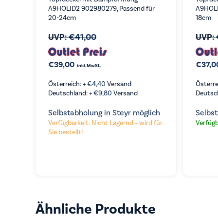
A9HOLID2 902980279, Passend für
A9HOLI
20-24cm
18cm
UVP:
€
41,00
UVP:
€
39,00
€
37,0
inkl. MwSt.
Österreich: +
€
4,40
Versand
Österre
Deutschland: +
€
9,80
Versand
Deutsc
Selbstabholung in Steyr möglich
Selbst
Verfügbarkeit: Nicht Lagernd – wird für
Verfügb
Sie bestellt!
Ähnliche Produkte