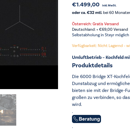
€
1.499,00
inkl. MwSt.
oder ca. €32 mtl.
bei 60 Monaten 
Österreich: Gratis Versand
Deutschland: +
€
69,00
Versand
Selbstabholung in Steyr möglich
Verfügbarkeit: Nicht Lagernd – wir
Umluftbetrieb – Kochfeld m
Produktdetails
Die 6000 Bridge XT-Kochfel
Dunstabzug und ermögliche
bieten sie mit der Bridge-F
großen zu verbinden, so das
wird.
.
.