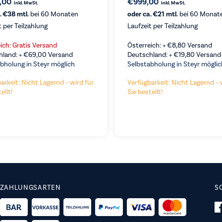
7,00
€
999,00
inkl. MwSt.
inkl. MwSt.
. €38 mtl.
bei 60 Monaten
oder ca. €21 mtl.
bei 60 Monat
t per Teilzahlung
Laufzeit per Teilzahlung
RGLEICHEN
KAUFEN
VERGLEICHEN
ich: Gratis Versand
Österreich: +
€
8,80
Versand
hland: +
€
69,00
Versand
Deutschland: +
€
19,80
Versand
bholung in Steyr möglich
Selbstabholung in Steyr möglic
arkeit: Nicht Lagernd – wird für
Verfügbarkeit: Nicht Lagernd – 
ellt!
Sie bestellt!
ZAHLUNGSARTEN
S