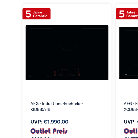
AEG - Induktions-Kochfeld -
AEG - K
KID8857IB
XCD684
UVP:
€
1.990,00
UVP: