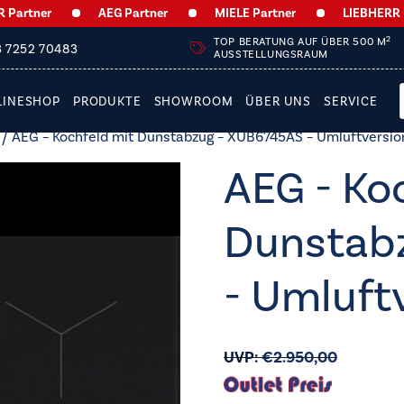
tner
AEG Partner
MIELE Partner
LIEBHERR Partn
2
TOP BERATUNG AUF ÜBER 500 M
3 7252 70483
AUSSTELLUNGSRAUM
LINESHOP
PRODUKTE
SHOWROOM
ÜBER UNS
SERVICE
/ AEG – Kochfeld mit Dunstabzug – XUB6745AS – Umluftversio
AEG - Ko
Dunstab
- Umluft
UVP:
€
2.950,00