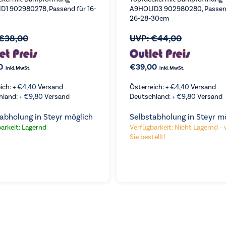
D1 902980278, Passend für 16-
A9HOLID3 902980280, Passen
26-28-30cm
€
38,00
UVP:
€
44,00
0
€
39,00
inkl. MwSt.
inkl. MwSt.
ich: +
€
4,40
Versand
Österreich: +
€
4,40
Versand
hland: +
€
9,80
Versand
Deutschland: +
€
9,80
Versand
abholung in Steyr möglich
Selbstabholung in Steyr m
arkeit: Lagernd
Verfügbarkeit: Nicht Lagernd – 
Sie bestellt!