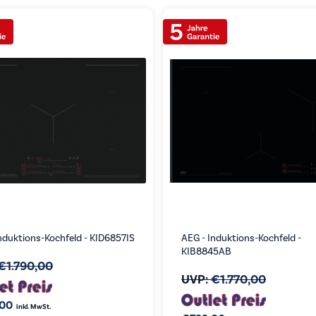
nduktions-Kochfeld - KID6857IS
AEG - Induktions-Kochfeld -
KIB8845AB
€
1.790,00
UVP:
€
1.770,00
,00
inkl. MwSt.