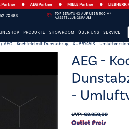
ner
AEG Partner
MIELE Partner
LIEBHERR Partn
2
TOP BERATUNG AUF ÜBER 500 M
252 70483
AUSSTELLUNGSRAUM
LINESHOP
PRODUKTE
SHOWROOM
ÜBER UNS
SERVICE
/ AEG – Kochfeld mit Dunstabzug – XUB6745IS – Umluftversion
AEG - Ko
Dunstab
- Umluft
UVP:
€
2.950,00