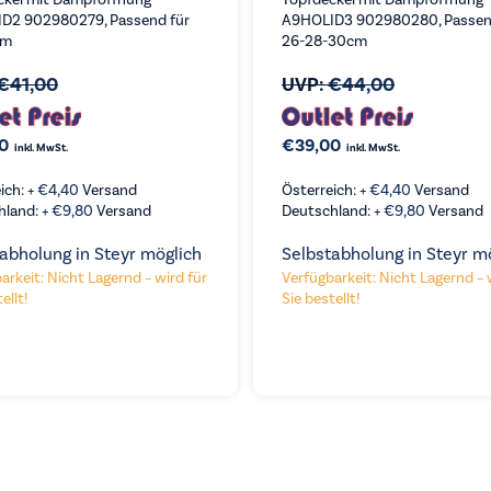
D2 902980279, Passend für
A9HOLID3 902980280, Passen
cm
26-28-30cm
€
41,00
UVP:
€
44,00
0
€
39,00
inkl. MwSt.
inkl. MwSt.
ich: +
€
4,40
Versand
Österreich: +
€
4,40
Versand
hland: +
€
9,80
Versand
Deutschland: +
€
9,80
Versand
abholung in Steyr möglich
Selbstabholung in Steyr m
arkeit: Nicht Lagernd – wird für
Verfügbarkeit: Nicht Lagernd – 
ellt!
Sie bestellt!