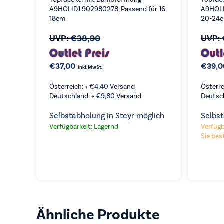
A9HOLID1 902980278, Passend für 16-
A9HOLI
18cm
20-24
UVP:
€
38,00
UVP:
€
37,00
€
39,0
inkl. MwSt.
Österreich: +
€
4,40
Versand
Österre
Deutschland: +
€
9,80
Versand
Deutsc
Selbstabholung in Steyr möglich
Selbst
Verfügbarkeit: Lagernd
Verfügb
Sie best
Ähnliche Produkte