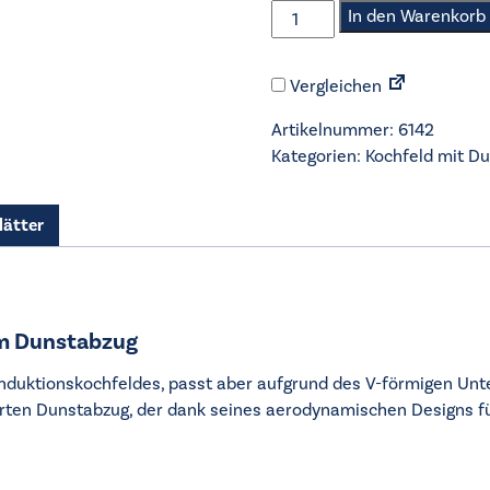
AEG
In den Warenkorb
-
Kochfeld
Vergleichen
mit
Dunstabzug
Artikelnummer:
6142
-
Kategorien:
Kochfeld mit D
XUB6745IS
-
Umluftversion
lätter
Menge
em Dunstabzug
-Induktionskochfeldes, passt aber aufgrund des V-förmigen Un
rierten Dunstabzug, der dank seines aerodynamischen Designs f