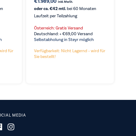
€
1.989,00
inkl. MwSt.
en
oder ca. €42 mtl.
bei 60 Monaten
Laufzeit per Teilzahlung
KAUFEN
Österreich: Gratis Versand
Deutschland: +
€
69,00
Versand
h
Selbstabholung in Steyr möglich
wird für
Verfügbarkeit: Nicht Lagernd – wird für
Sie bestellt!
OCIAL MEDIA