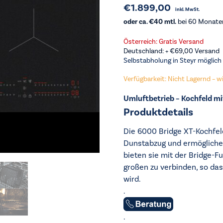
€
1.899,00
inkl. MwSt.
oder ca. €40 mtl.
bei 60 Monaten
Österreich: Gratis Versand
Deutschland: +
€
69,00
Versand
Selbstabholung in Steyr möglich
Verfügbarkeit: Nicht Lagernd – wir
Umluftbetrieb – Kochfeld m
Produktdetails
Die 6000 Bridge XT-Kochfel
Dunstabzug und ermögliche
bieten sie mit der Bridge-F
großen zu verbinden, so das
wird.
.
.