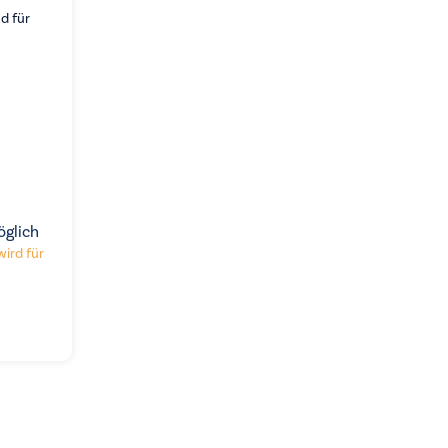
d für
öglich
wird für