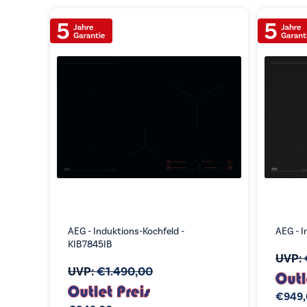
AEG - Induktions-Kochfeld -
AEG - I
KIB7845IB
UVP:
UVP:
€
1.490,00
€
949