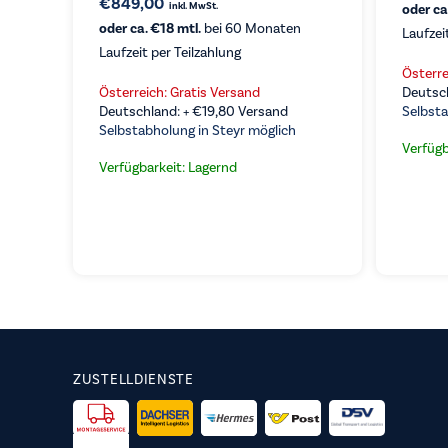
€
849,00
inkl. MwSt.
oder ca
oder ca. €18 mtl.
bei 60 Monaten
Laufzei
Laufzeit per Teilzahlung
VERGLEICHEN
KAUFEN
Österre
VE
Österreich: Gratis Versand
Deutsc
Deutschland: +
€
19,80
Versand
Selbsta
Selbstabholung in Steyr möglich
Verfügb
Verfügbarkeit: Lagernd
ZUSTELLDIENSTE