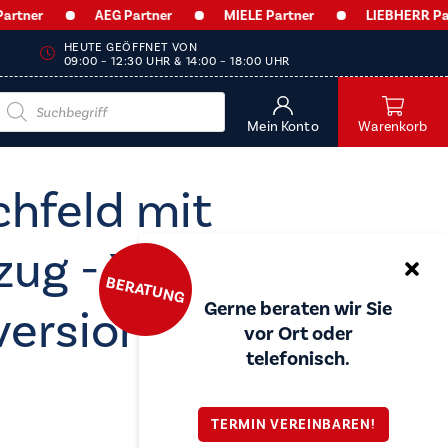
er
AEG Partner
MIELE Partner
LIEBHERR Partne
HEUTE GEÖFFNET VON
09:00 – 12:30 UHR & 14:00 – 18:00 UHR
Products
search
Mein Konto
Warenkorb
chfeld mit
zug - XUB6745IS
BERATUNG
Gerne beraten wir Sie
version
vor Ort oder
telefonisch.
TERMIN VEREINBAREN!