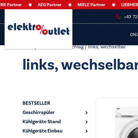
tner
AEG Partner
MIELE Partner
LIEBHERR Part
+43 7
ON
Start
/ Produkt Türanschlag / links, wechselbar
links, wechselba
BESTSELLER
Geschirrspüler
Kühlgeräte Stand
Kühlgeräte Einbau