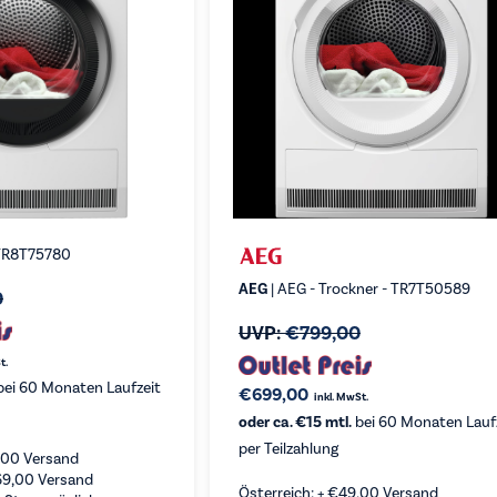
 TR8T75780
AEG
| AEG - Trockner - TR7T50589
0
UVP:
€
799,00
t.
ei 60 Monaten Laufzeit
€
699,00
inkl. MwSt.
oder ca. €15 mtl.
bei 60 Monaten Lauf
per Teilzahlung
,00
Versand
69,00
Versand
Österreich: +
€
49,00
Versand