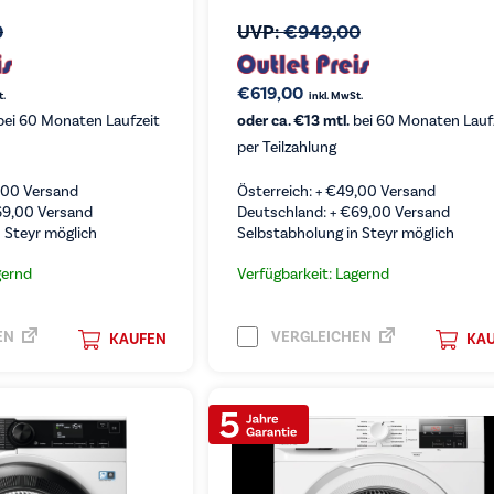
0
UVP:
€
949,00
€
619,00
t.
inkl. MwSt.
ei 60 Monaten Laufzeit
oder ca. €13 mtl.
bei 60 Monaten Lauf
per Teilzahlung
,00
Versand
Österreich: +
€
49,00
Versand
69,00
Versand
Deutschland: +
€
69,00
Versand
 Steyr möglich
Selbstabholung in Steyr möglich
gernd
Verfügbarkeit: Lagernd
EN
VERGLEICHEN
KAUFEN
KA