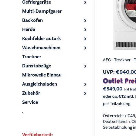
Gefriergeräte
Multi-Dampfgarer
Backöfen
Herde
Kochfelder autark
Waschmaschinen
Trockner
AEG - Trockner -
Dunstabzüge
UVP:
€
940,0
Mikrowelle Einbau
Ausgleichsladen
€
549,00
inkl. Mw
Zubehör
oder ca. €12 mtl.
b
Service
per Teilzahlung
.
Österreich: +
€
49
Deutschland: +
€
Selbstabholung in
Verfügbarkeit: