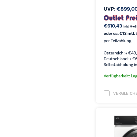
UVP:
€
899,0
€
610,43
inkl. MwS
oder ca. €13 mtl.
b
per Teilzahlung
Österreich: +
€
49
Deutschland: +
€
Selbstabholung in
Verfügbarkeit: La
VERGLEICH