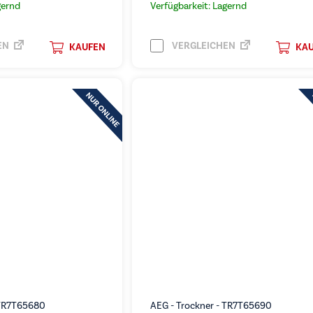
gernd
Verfügbarkeit: Lagernd
EN
VERGLEICHEN
KAUFEN
KA
 TR7T65680
AEG - Trockner - TR7T65690