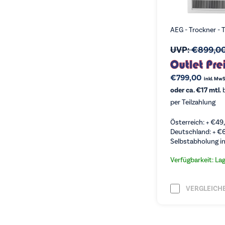
AEG - Trockner -
UVP:
€
899,0
€
799,00
inkl. MwS
oder ca. €17 mtl.
b
per Teilzahlung
Österreich: +
€
49
Deutschland: +
€
Selbstabholung in
Verfügbarkeit: La
VERGLEICH