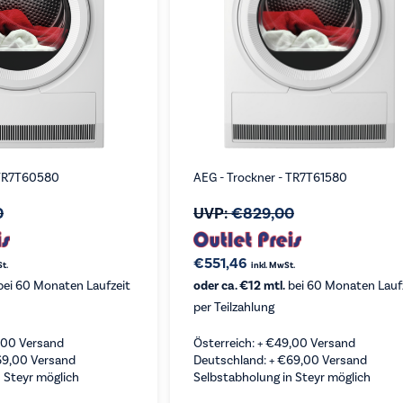
 TR7T60580
AEG - Trockner - TR7T61580
0
UVP:
€
829,00
€
551,46
St.
inkl. MwSt.
ei 60 Monaten Laufzeit
oder ca. €12 mtl.
bei 60 Monaten Lauf
per Teilzahlung
,00
Versand
Österreich: +
€
49,00
Versand
69,00
Versand
Deutschland: +
€
69,00
Versand
 Steyr möglich
Selbstabholung in Steyr möglich