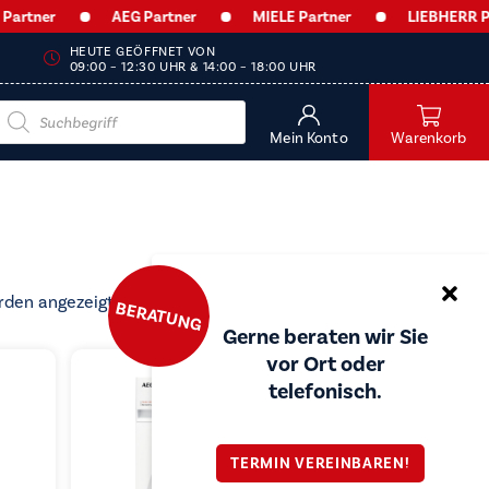
r
AEG Partner
MIELE Partner
LIEBHERR Partner
HEUTE GEÖFFNET VON
09:00 – 12:30 UHR & 14:00 – 18:00 UHR
Products
search
Mein Konto
Warenkorb
Nach
rden angezeigt
BERATUNG
Preis
Gerne beraten wir Sie
sortiert:
vor Ort oder
aufsteigend
telefonisch.
TERMIN VEREINBAREN!