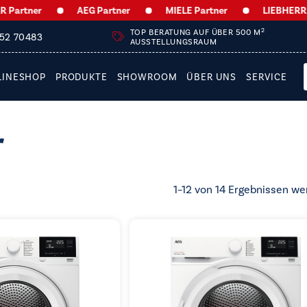
ner
AEG Partner
MIELE Partner
LIEBHERR Partne
2
TOP BERATUNG AUF ÜBER 500 M
252 70483
AUSSTELLUNGSRAUM
LINESHOP
PRODUKTE
SHOWROOM
ÜBER UNS
SERVICE
r
1–12 von 14 Ergebnissen we