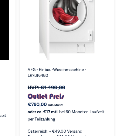
AEG - Einbau-Waschmaschine -
LR7BI6480
UVP:
€
1.490,00
€
790,00
inkl. MwSt.
oder ca. €17 mtl.
bei 60 Monaten Laufzeit
zeit
per Teilzahlung
Österreich: +
€
49,00
Versand