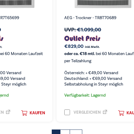
 TR7T65699
AEG - Trockner - TR8T70689
0
UVP:
€
1.099,00
€
829,00
t.
inkl. MwSt.
ei 60 Monaten Laufzeit
oder ca. €18 mtl.
bei 60 Monaten Lauf
per Teilzahlung
,00
Versand
Österreich: +
€
49,00
Versand
69,00
Versand
Deutschland: +
€
69,00
Versand
 Steyr möglich
Selbstabholung in Steyr möglich
gernd
Verfügbarkeit: Lagernd
EN
VERGLEICHEN
KAUFEN
KA