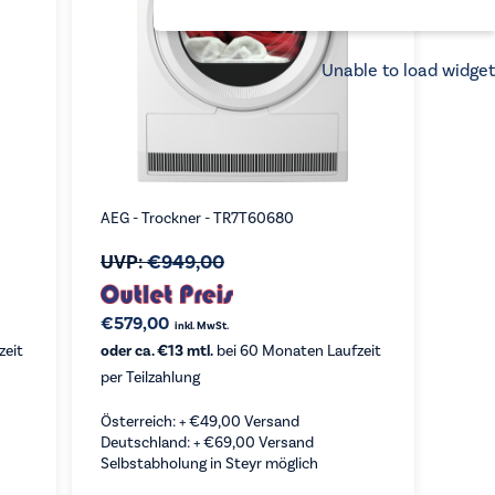
Unable to load widget
AEG - Trockner - TR7T60680
UVP:
€
949,00
€
579,00
inkl. MwSt.
zeit
oder ca. €13 mtl.
bei 60 Monaten Laufzeit
per Teilzahlung
Österreich: +
€
49,00
Versand
Deutschland: +
€
69,00
Versand
Selbstabholung in Steyr möglich