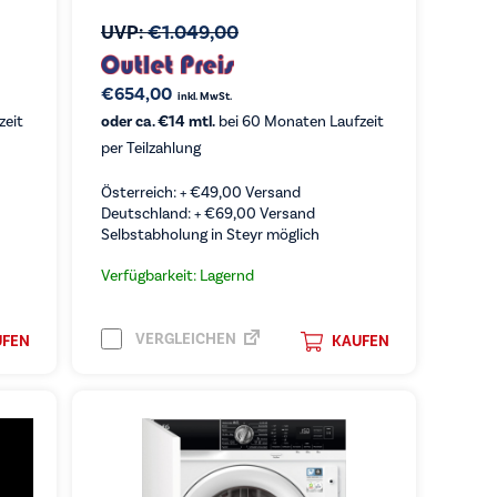
UVP:
€
1.049,00
€
654,00
inkl. MwSt.
zeit
oder ca. €14 mtl.
bei 60 Monaten Laufzeit
per Teilzahlung
Österreich: +
€
49,00
Versand
Deutschland: +
€
69,00
Versand
Selbstabholung in Steyr möglich
Verfügbarkeit: Lagernd
VERGLEICHEN
UFEN
KAUFEN