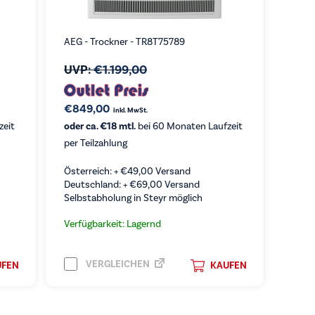
AEG - Trockner - TR8T75789
UVP:
€
1.199,00
€
849,00
inkl. MwSt.
zeit
oder ca. €18 mtl.
bei 60 Monaten Laufzeit
per Teilzahlung
Österreich: +
€
49,00
Versand
Deutschland: +
€
69,00
Versand
Selbstabholung in Steyr möglich
Verfügbarkeit: Lagernd
VERGLEICHEN
UFEN
KAUFEN