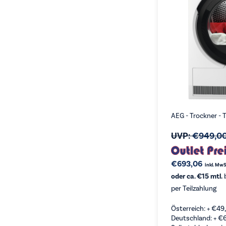
AEG - Trockner -
UVP:
€
949,0
€
693,06
inkl. MwS
oder ca. €15 mtl.
b
per Teilzahlung
Österreich: +
€
49
Deutschland: +
€