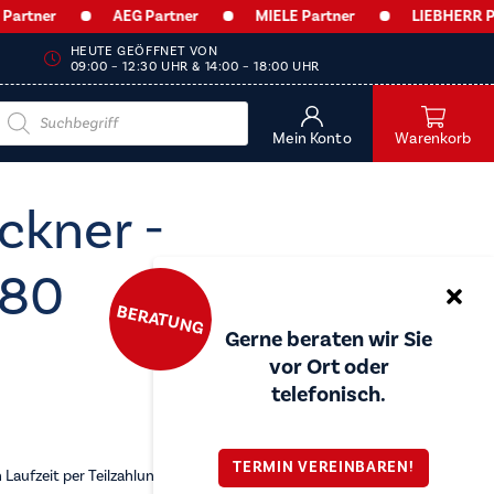
er
AEG Partner
MIELE Partner
LIEBHERR Partner
HEUTE GEÖFFNET VON
09:00 – 12:30 UHR & 14:00 – 18:00 UHR
Products
search
Mein Konto
Warenkorb
ckner -
680
BERATUNG
Gerne beraten wir Sie
vor Ort oder
telefonisch.
TERMIN VEREINBAREN!
Laufzeit per Teilzahlung