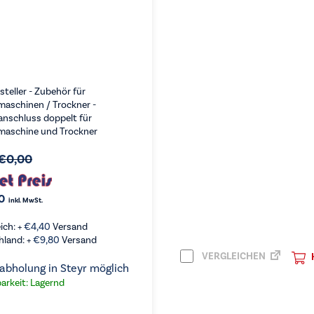
steller - Zubehör für
aschinen / Trockner -
nschluss doppelt für
aschine und Trockner
€
0,00
0
inkl. MwSt.
ich: +
€
4,40
Versand
hland: +
€
9,80
Versand
RGLEICHEN
VERGLEICHEN
KAUFEN
abholung in Steyr möglich
arkeit: Lagernd