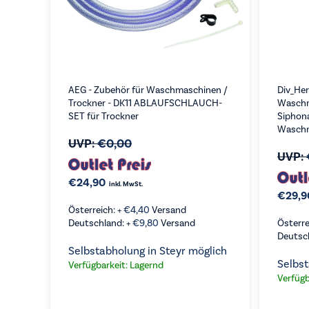
AEG - Zubehör für Waschmaschinen /
Div_Her
Trockner - DK11 ABLAUFSCHLAUCH-
Waschm
SET für Trockner
Siphona
Waschm
UVP:
€
0,00
UVP:
€
24,90
inkl. MwSt.
€
29,9
Österreich: +
€
4,40
Versand
Deutschland: +
€
9,80
Versand
Österre
Deutsc
Selbstabholung in Steyr möglich
VERGLEICHEN
VE
KAUFEN
Selbst
Verfügbarkeit: Lagernd
Verfügb