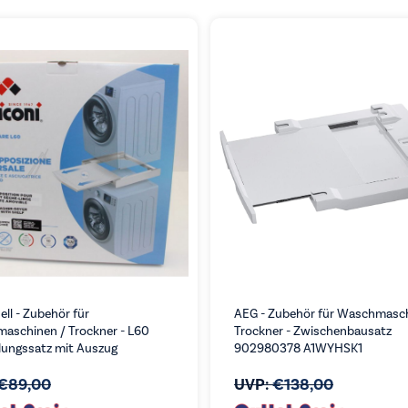
ell - Zubehör für
AEG - Zubehör für Waschmasch
aschinen / Trockner - L60
Trockner - Zwischenbausatz
dungssatz mit Auszug
902980378 A1WYHSK1
€
89,00
UVP:
€
138,00