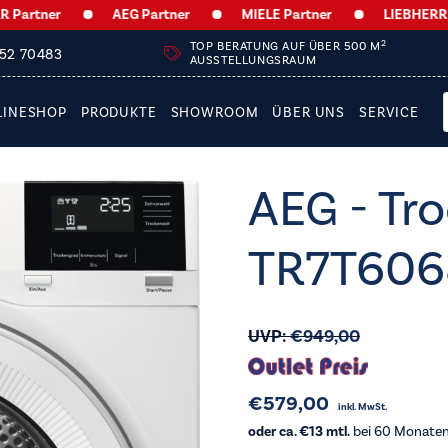
ner
AEG Partner
MIELE Partner
LIEBHERR Partn
2
TOP BERATUNG AUF ÜBER 500 M
252 70483
AUSSTELLUNGSRAUM
LINESHOP
PRODUKTE
SHOWROOM
ÜBER UNS
SERVICE
AEG - Tro
TR7T60
UVP:
€
949,00
€
579,00
inkl. MwSt.
oder ca. €13 mtl.
bei 60 Monaten 