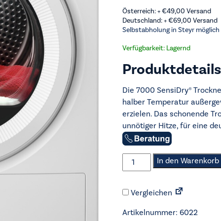
Österreich: +
€
49,00
Versand
Deutschland: +
€
69,00
Versand
Selbstabholung in Steyr möglich
Verfügbarkeit: Lagernd
Produktdetails
Die 7000 SensiDry® Trockn
halber Temperatur außerge
erzielen. Das schonende Tr
unnötiger Hitze, für eine de
AEG
In den Warenkorb
-
Trockner
Vergleichen
-
TR7T60680
Artikelnummer:
6022
Menge