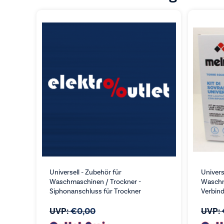
Universell - Zubehör für
Univers
Waschmaschinen / Trockner -
Waschm
Siphonanschluss für Trockner
Verbin
UVP:
€
0,00
UVP: