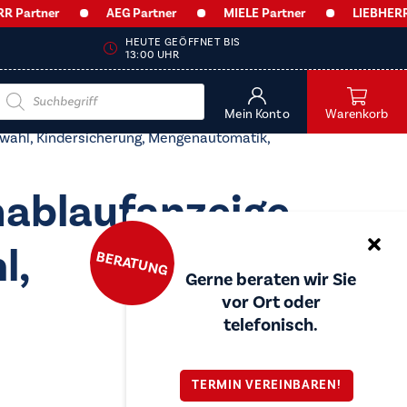
Partner
AEG Partner
MIELE Partner
LIEBHERR P
HEUTE GEÖFFNET BIS
13:00 UHR
Products
search
Mein Konto
Warenkorb
rwahl, Kindersicherung, Mengenautomatik,
ablaufanzeige,
l,
BERATUNG
Gerne beraten wir Sie
vor Ort oder
telefonisch.
TERMIN VEREINBAREN!