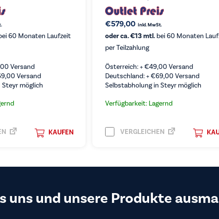
€
579,00
.
inkl. MwSt.
ei 60 Monaten Laufzeit
oder ca. €13 mtl.
bei 60 Monaten Lauf
per Teilzahlung
,00
Versand
Österreich: +
€
49,00
Versand
69,00
Versand
Deutschland: +
€
69,00
Versand
 Steyr möglich
Selbstabholung in Steyr möglich
gernd
Verfügbarkeit: Lagernd
EN
VERGLEICHEN
KAUFEN
KA
s uns und unsere Produkte ausma