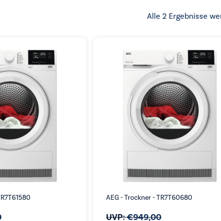
Alle 2 Ergebnisse we
 TR7T61580
AEG - Trockner - TR7T60680
0
UVP:
€
949,00