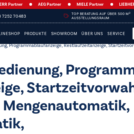
 Partner
AEG Partner
MIELE Partner
LIEBHERR 
2
TOP BERATUNG AUF ÜBER 500 M
3 7252 70483
AUSSTELLUNGSRAUM
LINESHOP
PRODUKTE
SHOWROOM
ÜBER UNS
SERVICE
ng, Programmablaufanzeige, Restlaufzeitanzeige, Startzeitvo
edienung, Programm
ige, Startzeitvorwah
, Mengenautomatik,
tik,