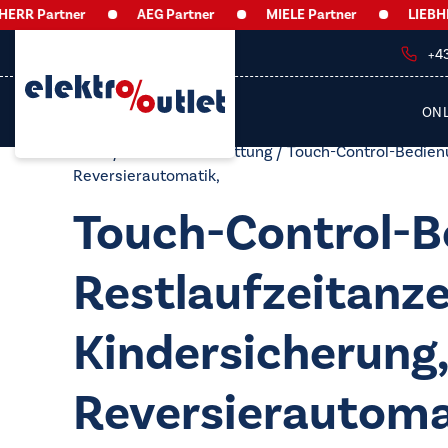
RR Partner
AEG Partner
MIELE Partner
LIEBHERR
+4
ON
Start
/ Produkt Ausstattung / Touch-Control-Bedienu
Reversierautomatik,
Touch-Control-B
Restlaufzeitanze
Kindersicherung
Reversierautoma