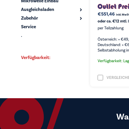
Mikrowelle Einbau
Ausgleichsladen
€
551,46
inkl. MwSt
Zubehör
oder ca. €12 mtl.
b
Service
per Teilzahlung
.
Österreich: +
€
49
Deutschland: +
€
Selbstabholung in
Verfügbarkeit:
Verfügbarkeit: La
VERGLEICH
Wa