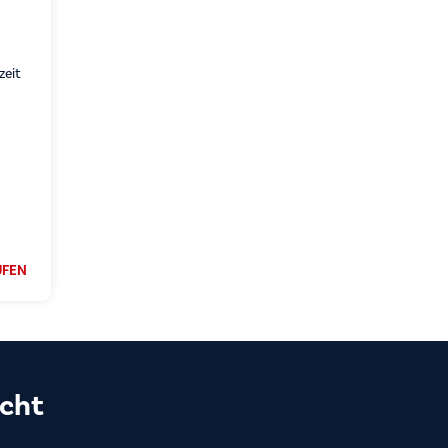
zeit
UFEN
cht