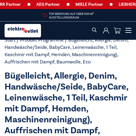
R Partner
AEG Partner
MIELE Partner
LIEBHERR 
2
TOP BERATUNG AUF ÜBER 500 M
AUSSTELLUNGSRAUM
Start
/ Produkt Programme / Bügelleicht, Allergie, Denim,
Handwäsche/​Seide, BabyCare, Leinenwäsche, 1 Teil,
Kaschmir mit Dampf, Hemden, Maschinenreinigung),
Auffrischen mit Dampf, Baumwolle, Eco
Bügelleicht, Allergie, Denim,
Handwäsche/​Seide, BabyCare,
Leinenwäsche, 1 Teil, Kaschmir
mit Dampf, Hemden,
Maschinenreinigung),
Auffrischen mit Dampf,