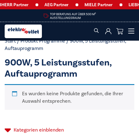
HERR Partner
AEG Partner
MIELE Partner
LIEBH
2
TOP BERATUNG AUF ÜBER 500 M
AUSSTELLUNGSRAUM
Start
/ Produkt Programme / 900W, 5 Leistungsstufen,
Auftauprogramm
900W, 5 Leistungsstufen,
Auftauprogramm
Es wurden keine Produkte gefunden, die Ihrer
Auswahl entsprechen.
Kategorien
einblenden