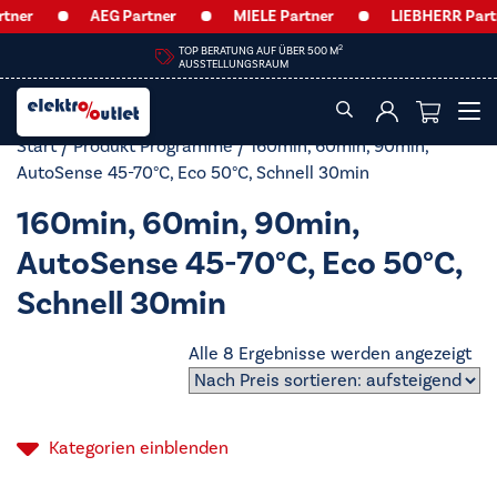
er
AEG Partner
MIELE Partner
LIEBHERR Partner
2
TOP BERATUNG AUF ÜBER 500 M
AUSSTELLUNGSRAUM
Start
/ Produkt Programme / 160min, 60min, 90min,
AutoSense 45-70°C, Eco 50°C, Schnell 30min
160min, 60min, 90min,
AutoSense 45-70°C, Eco 50°C,
Schnell 30min
Na
Alle 8 Ergebnisse werden angezeigt
Pre
sor
auf
Kategorien
einblenden