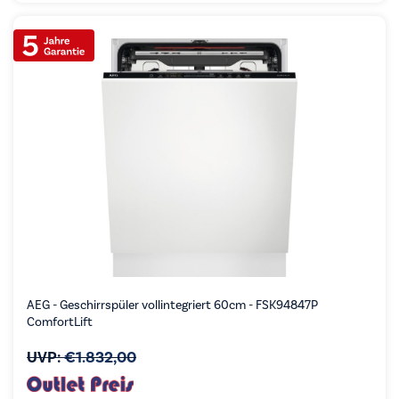
AEG - Geschirrspüler vollintegriert 60cm - FSK94847P
ComfortLift
UVP:
€
1.832,00