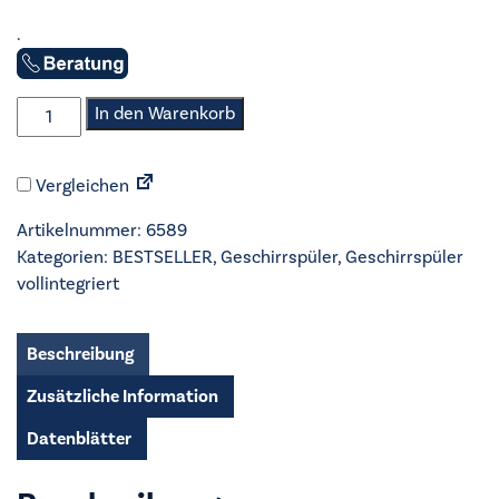
.
AEG
In den Warenkorb
-
Geschirrspüler
Vergleichen
vollintegriert
60cm
Artikelnummer:
6589
-
Kategorien:
BESTSELLER
,
Geschirrspüler
,
Geschirrspüler
GN970XT
vollintegriert
Menge
Beschreibung
Zusätzliche Information
Datenblätter