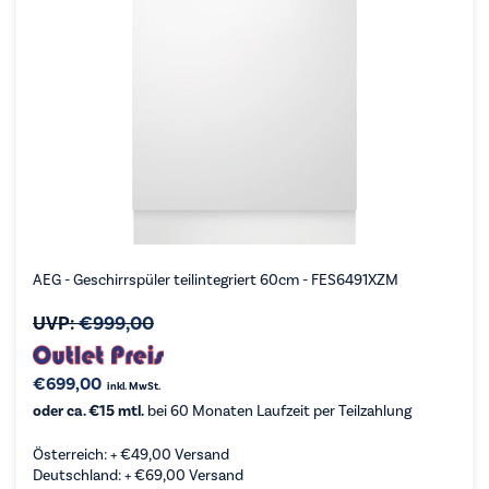
AEG - Geschirrspüler teilintegriert 60cm - FES6491XZM
UVP:
€
999,00
€
699,00
inkl. MwSt.
oder ca. €15 mtl.
bei 60 Monaten Laufzeit per Teilzahlung
Österreich: +
€
49,00
Versand
Deutschland: +
€
69,00
Versand