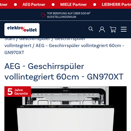
AEG Partner
MIELE Partner
LIEBHERR Partner
HEUTE GEÖFFNET VON
09:00 – 12:30 UHR & 14:00 – 18:00 UHR
Start
/
Geschirrspüler
/
Geschirrspüler
vollintegriert
/ AEG – Geschirrspüler vollintegriert 60cm –
GN970XT
AEG - Geschirrspüler
vollintegriert 60cm - GN970XT