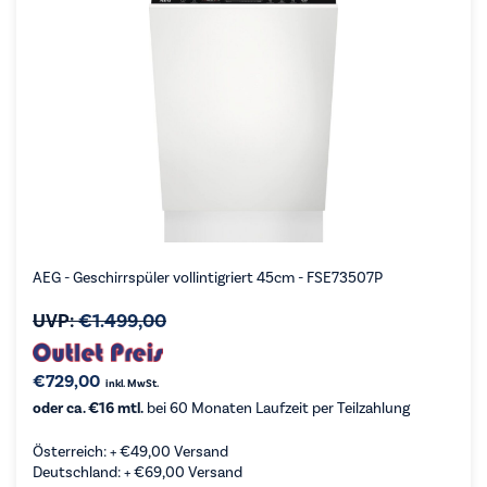
AEG - Geschirrspüler vollintigriert 45cm - FSE73507P
UVP:
€
1.499,00
€
729,00
inkl. MwSt.
oder ca. €16 mtl.
bei 60 Monaten Laufzeit per Teilzahlung
Österreich: +
€
49,00
Versand
Deutschland: +
€
69,00
Versand