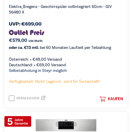
Elektra_Bregenz - Geschirrspüler vollintegriert 60cm - GIV
56480 X
UVP:
€
699,00
€
579,00
inkl. MwSt.
oder ca. €13 mtl.
bei 60 Monaten Laufzeit per Teilzahlung
Österreich: +
€
49,00
Versand
Deutschland: +
€
69,00
Versand
Selbstabholung in Steyr möglich
Verfügbarkeit: Nicht Lagernd – wird für Sie bestellt!
VERGLEICHEN
KAUFEN