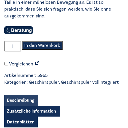
Taille in einer mühelosen Bewegung an. Es ist so
praktisch, dass Sie sich fragen werden, wie Sie ohne
ausgekommen sind.
.
.
Electrolux
In den Warenkorb
-
Geschirrspüler
Vergleichen
vollintegriert
60cm
Artikelnummer:
5965
-
Kategorien:
Geschirrspüler
,
Geschirrspüler vollintegriert
KECB7215L
Menge
Beschreibung
Zusätzliche Information
Datenblätter