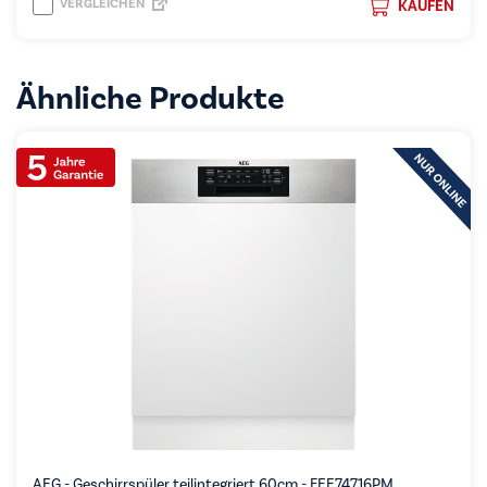
VERGLEICHEN
KAUFEN
Ähnliche Produkte
AEG - Geschirrspüler teilintegriert 60cm - FEE74716PM