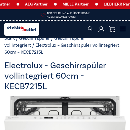
r
AEG Partner
MIELE Partner
LIEBHERR Partner
2
ATUNG AUF ÜBER 500 M
HEUTE GEÖFFNE
LLUNGSRAUM
09:00 – 12:30 U
Start
/
Geschirrspüler
/
Geschirrspüler
vollintegriert
/ Electrolux – Geschirrspüler vollintegriert
60cm – KECB7215L
Electrolux - Geschirrspüler
vollintegriert 60cm -
KECB7215L