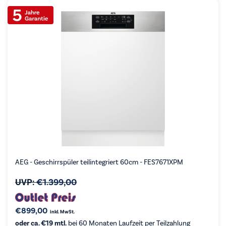
AEG - Geschirrspüler teilintegriert 60cm - FES7671XPM
UVP:
€
1.399,00
€
899,00
inkl. MwSt.
oder ca. €19 mtl.
bei 60 Monaten Laufzeit per Teilzahlung