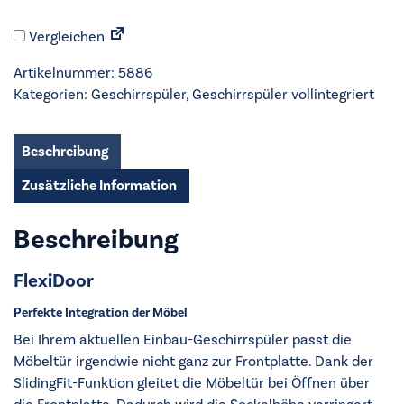
Geschirrspüler
Vergleichen
vollintegriert
60cm
Artikelnummer:
5886
-
Kategorien:
Geschirrspüler
,
Geschirrspüler vollintegriert
GIV
56480
X
Beschreibung
Menge
Zusätzliche Information
Beschreibung
FlexiDoor
Perfekte Integration der Möbel
Bei Ihrem aktuellen Einbau-Geschirrspüler passt die
Möbeltür irgendwie nicht ganz zur Frontplatte. Dank der
SlidingFit-Funktion gleitet die Möbeltür bei Öffnen über