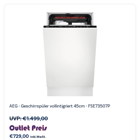
AEG - Geschirrspüler vollintigriert 45cm - FSE73507P
UVP:
€
1.499,00
€
729,00
inkl. MwSt.