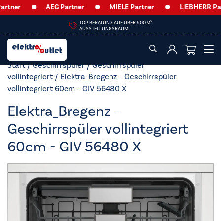
ner
AEG Partner
MIELE Partner
LIEBHERR Partne
2
TOP BERATUNG AUF ÜBER 500 M
AUSSTELLUNGSRAUM
Start
/
Geschirrspüler
/
Geschirrspüler
vollintegriert
/ Elektra_Bregenz – Geschirrspüler
vollintegriert 60cm – GIV 56480 X
Elektra_Bregenz -
Geschirrspüler vollintegriert
60cm - GIV 56480 X